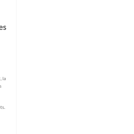
es
 la
s
ts.