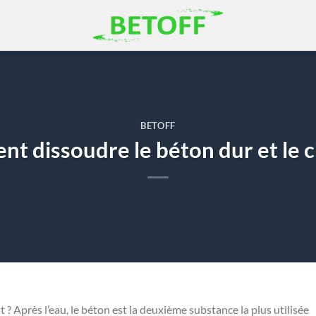
BETOFF
t dissoudre le béton dur et le c
? Après l’eau, le béton est la deuxième substance la plus utilisée