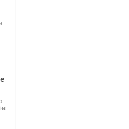
es
le
ts
les