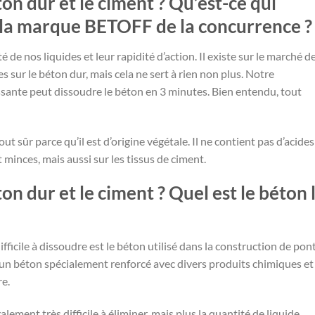
n dur et le ciment ? Qu’est-ce qui
de la marque BETOFF de la concurrence ?
té de nos liquides et leur rapidité d’action. Il existe sur le marché d
s sur le béton dur, mais cela ne sert à rien non plus. Notre
sante peut dissoudre le béton en 3 minutes. Bien entendu, tout
t sûr parce qu’il est d’origine végétale. Il ne contient pas d’acides
et minces, mais aussi sur les tissus de ciment.
 dur et le ciment ? Quel est le béton 
ifficile à dissoudre est le béton utilisé dans la construction de pon
d’un béton spécialement renforcé avec divers produits chimiques et 
re.
lement très difficile à éliminer, mais plus la quantité de liquide