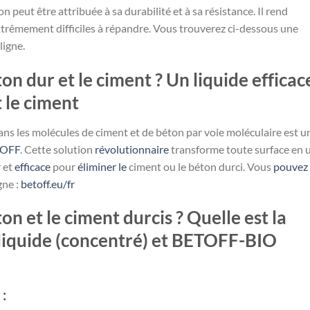
n peut être attribuée à sa durabilité et à sa résistance. Il rend
xtrêmement difficiles à répandre. Vous trouverez ci-dessous une
ligne.
n dur et le ciment ? Un liquide efficac
 le ciment
dans les molécules de ciment et de béton par voie moléculaire est u
TOFF
. Cette solution
révolutionnaire
transforme toute surface en 
r et
efficace
pour
éliminer le
ciment ou le béton durci. Vous
pouvez
gne :
betoff.eu/fr
 et le ciment durcis ? Quelle est la
liquide (concentré) et BETOFF-BIO
: