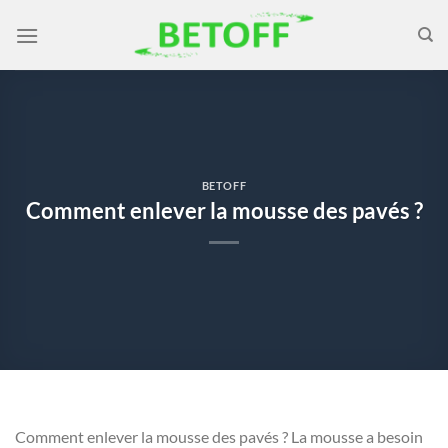
Passer
au
contenu
BETOFF
Comment enlever la mousse des pavés ?
Comment enlever la mousse des pavés ? La mousse a besoin