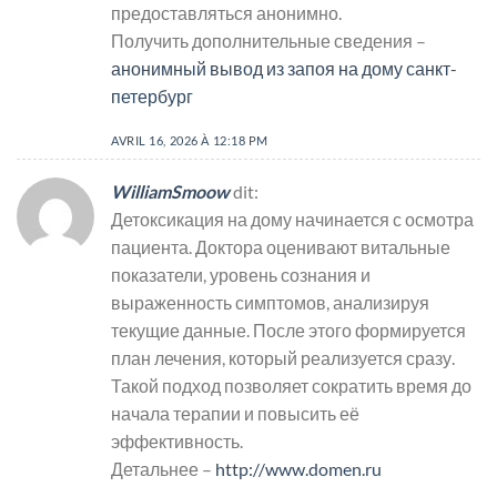
предоставляться анонимно.
Получить дополнительные сведения –
анонимный вывод из запоя на дому санкт-
петербург
AVRIL 16, 2026 À 12:18 PM
WilliamSmoow
dit:
Детоксикация на дому начинается с осмотра
пациента. Доктора оценивают витальные
показатели, уровень сознания и
выраженность симптомов, анализируя
текущие данные. После этого формируется
план лечения, который реализуется сразу.
Такой подход позволяет сократить время до
начала терапии и повысить её
эффективность.
Детальнее –
http://www.domen.ru