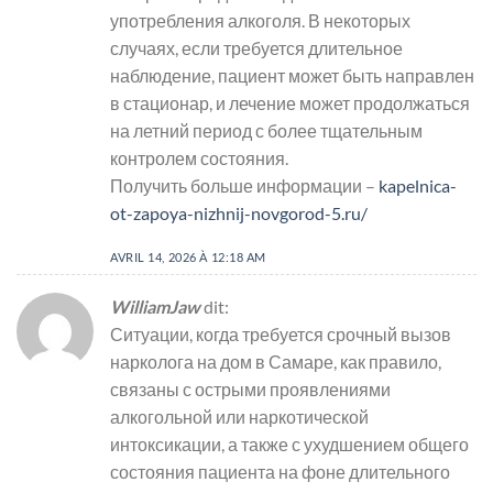
употребления алкоголя. В некоторых
случаях, если требуется длительное
наблюдение, пациент может быть направлен
в стационар, и лечение может продолжаться
на летний период с более тщательным
контролем состояния.
Получить больше информации –
kapelnica-
ot-zapoya-nizhnij-novgorod-5.ru/
AVRIL 14, 2026 À 12:18 AM
WilliamJaw
dit:
Ситуации, когда требуется срочный вызов
нарколога на дом в Самаре, как правило,
связаны с острыми проявлениями
алкогольной или наркотической
интоксикации, а также с ухудшением общего
состояния пациента на фоне длительного