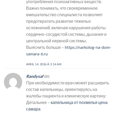
употребления психоактивных веществ.
Важно понимать, что своевременное
вмешательство специалиста позволяет
предотвратить развитие тяжелых
осложнений, включая нарушения работы
сердечно-сосудистой системы, дыхания и
центральной нервной системы.
Выяснить больше –
https://narkolog-na-dom-
samara-6.ru
AVRIL 14, 2026 À 3:14 AM
Randysaf
dit:
При необходимости врач может расширить
состав капельницы, ориентируясь на
жалобы пациента и клиническую картину:
Детальнее –
капельница от похмелья цена
самара