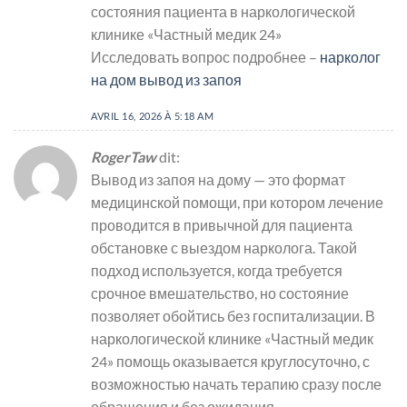
состояния пациента в наркологической
клинике «Частный медик 24»
Исследовать вопрос подробнее –
нарколог
на дом вывод из запоя
AVRIL 16, 2026 À 5:18 AM
RogerTaw
dit:
Вывод из запоя на дому — это формат
медицинской помощи, при котором лечение
проводится в привычной для пациента
обстановке с выездом нарколога. Такой
подход используется, когда требуется
срочное вмешательство, но состояние
позволяет обойтись без госпитализации. В
наркологической клинике «Частный медик
24» помощь оказывается круглосуточно, с
возможностью начать терапию сразу после
обращения и без ожидания.