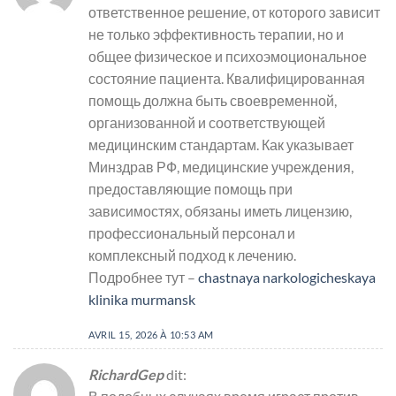
ответственное решение, от которого зависит
не только эффективность терапии, но и
общее физическое и психоэмоциональное
состояние пациента. Квалифицированная
помощь должна быть своевременной,
организованной и соответствующей
медицинским стандартам. Как указывает
Минздрав РФ, медицинские учреждения,
предоставляющие помощь при
зависимостях, обязаны иметь лицензию,
профессиональный персонал и
комплексный подход к лечению.
Подробнее тут –
chastnaya narkologicheskaya
klinika murmansk
AVRIL 15, 2026 À 10:53 AM
RichardGep
dit: