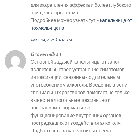
для закрепления эффекта и более глубокого
очищения организма.
Подробнее можно узнать тут –
капельница от
похмелья цена
AVRIL 14, 2026 À 4:48 AM
Grovermib
dit:
Основной задачей капельницы от запоя
является быстрое устранение симптомов
интоксикации, связанных с длительным
употреблением алкоголя. Введение в вену
специальных растворов помогает не только
вывести алкогольные токсины, но и
восстановить нормальное
функционирование внутренних органов,
пострадавших от воздействия алкоголя.
Подбор состава капельницы всегда