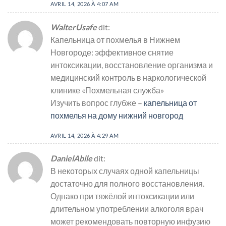
AVRIL 14, 2026 À 4:07 AM
WalterUsafe
dit:
Капельница от похмелья в Нижнем
Новгороде: эффективное снятие
интоксикации, восстановление организма и
медицинский контроль в наркологической
клинике «Похмельная служба»
Изучить вопрос глубже –
капельница от
похмелья на дому нижний новгород
AVRIL 14, 2026 À 4:29 AM
DanielAbile
dit:
В некоторых случаях одной капельницы
достаточно для полного восстановления.
Однако при тяжёлой интоксикации или
длительном употреблении алкоголя врач
может рекомендовать повторную инфузию