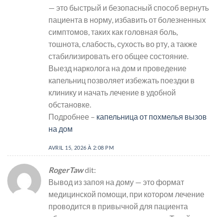
— это быстрый и безопасный способ вернуть
пациента в норму, избавить от болезненных
симптомов, таких как головная боль,
тошнота, слабость, сухость во рту, а также
стабилизировать его общее состояние.
Выезд нарколога на дом и проведение
капельниц позволяет избежать поездки в
клинику и начать лечение в удобной
обстановке.
Подробнее –
капельница от похмелья вызов
на дом
AVRIL 15, 2026 À 2:08 PM
RogerTaw
dit:
Вывод из запоя на дому — это формат
медицинской помощи, при котором лечение
проводится в привычной для пациента