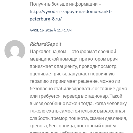
Получить больше информации –
http://vyvod-iz-zapoya-na-domu-sankt-
peterburg-8.ru/
AVRIL 16, 2026 À 11:41 AM
RichardGep
dit:
Нарколог на дом — это формат срочной
медицинской помощи, при котором врач
приезжает к пациенту, проводит осмотр,
оценивает риски, запускает первичную
терапию и принимает решение, можно ли
безопасно стабилизировать состояние дома
или требуется перевод в стационар. Такой
выезд особенно важен тогда, когда человеку
тяжело ехать самостоятельно: выраженная
слабость, тремор, тошнота, скачки давления,
тревога, бессонница, повторный приём
алкоголя для «облегчения» и нарастающее