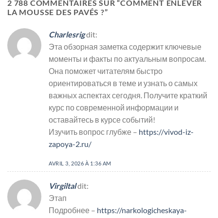
2 788 COMMENTAIRES SUR “
COMMENT ENLEVER
LA MOUSSE DES PAVÉS ?
”
Charlesrig
dit:
Эта обзорная заметка содержит ключевые
моменты и факты по актуальным вопросам.
Она поможет читателям быстро
ориентироваться в теме и узнать о самых
важных аспектах сегодня. Получите краткий
курс по современной информации и
оставайтесь в курсе событий!
Изучить вопрос глубже –
https://vivod-iz-
zapoya-2.ru/
AVRIL 3, 2026 À 1:36 AM
Virgiltal
dit:
Этап
Подробнее –
https://narkologicheskaya-