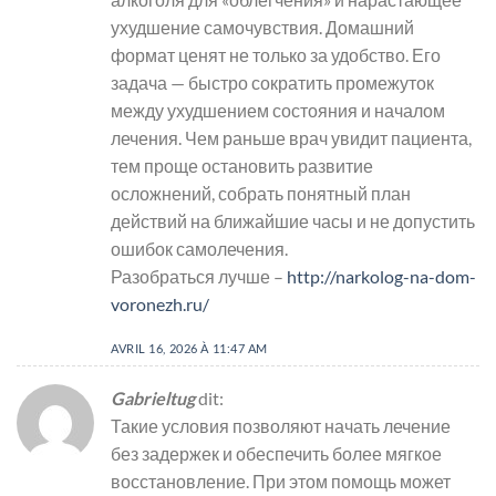
ухудшение самочувствия. Домашний
формат ценят не только за удобство. Его
задача — быстро сократить промежуток
между ухудшением состояния и началом
лечения. Чем раньше врач увидит пациента,
тем проще остановить развитие
осложнений, собрать понятный план
действий на ближайшие часы и не допустить
ошибок самолечения.
Разобраться лучше –
http://narkolog-na-dom-
voronezh.ru/
AVRIL 16, 2026 À 11:47 AM
Gabrieltug
dit:
Такие условия позволяют начать лечение
без задержек и обеспечить более мягкое
восстановление. При этом помощь может