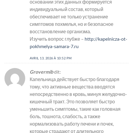
основании этих данных формируется
индивидуальный состав, который
обеспечивает не только устранение
симптомов похмелья, но и безопасное
восстановление организма.
Изучить вопрос глубже –
http://kapelnicza-ot-
pokhmelya-samara-7.ru
AVRIL 13, 2026 À 10:52 PM
Grovermib
dit:
Капельница действует быстро благодаря
тому, что активные вещества вводятся
непосредственно в кровь, минуя желудочно-
кишечный тракт. Это позволяет быстро
уменьшить симптомы, такие как головная
боль, тошнота, слабость, а также
нормализовать работу печени и почек,
которые страдают от длительного