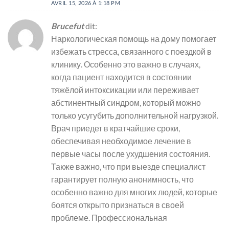
AVRIL 15, 2026 À 1:18 PM
Brucefut
dit:
Наркологическая помощь на дому помогает
избежать стресса, связанного с поездкой в
клинику. Особенно это важно в случаях,
когда пациент находится в состоянии
тяжёлой интоксикации или переживает
абстинентный синдром, который можно
только усугубить дополнительной нагрузкой.
Врач приедет в кратчайшие сроки,
обеспечивая необходимое лечение в
первые часы после ухудшения состояния.
Также важно, что при выезде специалист
гарантирует полную анонимность, что
особенно важно для многих людей, которые
боятся открыто признаться в своей
проблеме. Профессиональная