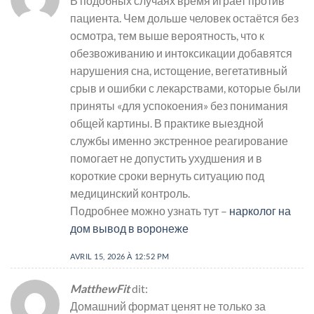
В подобных случаях время играет против
пациента. Чем дольше человек остаётся без
осмотра, тем выше вероятность, что к
обезвоживанию и интоксикации добавятся
нарушения сна, истощение, вегетативный
срыв и ошибки с лекарствами, которые были
приняты «для успокоения» без понимания
общей картины. В практике выездной
службы именно экстренное реагирование
помогает не допустить ухудшения и в
короткие сроки вернуть ситуацию под
медицинский контроль.
Подробнее можно узнать тут –
нарколог на
дом вывод в воронеже
AVRIL 15, 2026 À 12:52 PM
MatthewFit
dit:
Домашний формат ценят не только за