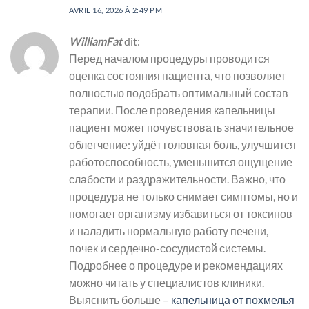
AVRIL 16, 2026 À 2:49 PM
WilliamFat
dit:
Перед началом процедуры проводится
оценка состояния пациента, что позволяет
полностью подобрать оптимальный состав
терапии. После проведения капельницы
пациент может почувствовать значительное
облегчение: уйдёт головная боль, улучшится
работоспособность, уменьшится ощущение
слабости и раздражительности. Важно, что
процедура не только снимает симптомы, но и
помогает организму избавиться от токсинов
и наладить нормальную работу печени,
почек и сердечно-сосудистой системы.
Подробнее о процедуре и рекомендациях
можно читать у специалистов клиники.
Выяснить больше –
капельница от похмелья