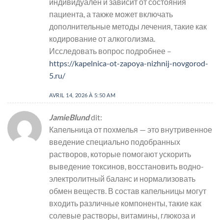
индивидуален и зависит от состояния
пациента, а также может включать
дополнительные методы лечения, такие как
кодирование от алкоголизма.
Исследовать вопрос подробнее –
https://kapelnica-ot-zapoya-nizhnij-novgorod-
5.ru/
AVRIL 14, 2026 À 5:50 AM
JamieBlund
dit:
Капельница от похмелья — это внутривенное
введение специально подобранных
растворов, которые помогают ускорить
выведение токсинов, восстановить водно-
электролитный баланс и нормализовать
обмен веществ. В состав капельницы могут
входить различные компоненты, такие как
солевые растворы, витамины, глюкоза и