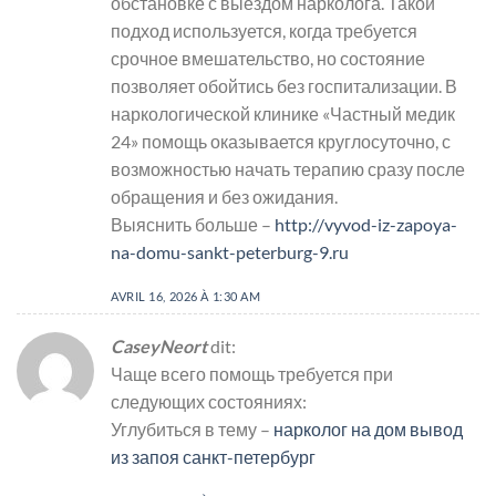
обстановке с выездом нарколога. Такой
подход используется, когда требуется
срочное вмешательство, но состояние
позволяет обойтись без госпитализации. В
наркологической клинике «Частный медик
24» помощь оказывается круглосуточно, с
возможностью начать терапию сразу после
обращения и без ожидания.
Выяснить больше –
http://vyvod-iz-zapoya-
na-domu-sankt-peterburg-9.ru
AVRIL 16, 2026 À 1:30 AM
CaseyNeort
dit:
Чаще всего помощь требуется при
следующих состояниях:
Углубиться в тему –
нарколог на дом вывод
из запоя санкт-петербург