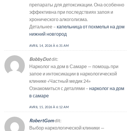
препараты для детоксикации. Она особенно
эффективна при последствиях запоя и
хронического алкоголизма.
Детальнее –
капельница от похмелья на дом
нижний новгород
AVRIL 14, 2026 À 6:31 AM
BobbyDot
dit:
Нарколог на дом в Самаре — помощь при
запое и интоксикации в наркологической
клинике «Частный медик 24»
Ознакомиться с деталями –
нарколог на дом
в самаре
AVRIL 15, 2026 À 6:12 AM
RobertGom
dit:
Выбор наркологической клиники —