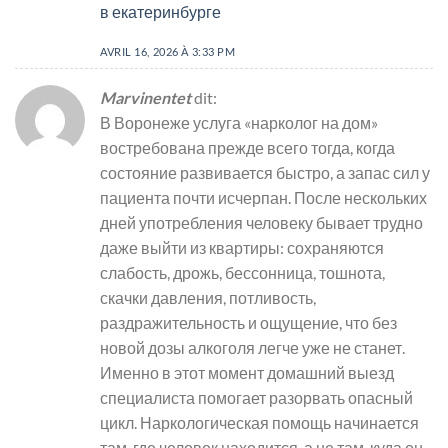
в екатеринбурге
AVRIL 16, 2026 À 3:33 PM
Marvinentet
dit:
В Воронеже услуга «нарколог на дом»
востребована прежде всего тогда, когда
состояние развивается быстро, а запас сил у
пациента почти исчерпан. После нескольких
дней употребления человеку бывает трудно
даже выйти из квартиры: сохраняются
слабость, дрожь, бессонница, тошнота,
скачки давления, потливость,
раздражительность и ощущение, что без
новой дозы алкоголя легче уже не станет.
Именно в этот момент домашний выезд
специалиста помогает разорвать опасный
цикл. Наркологическая помощь начинается
там, где человек находится, а не там, куда он