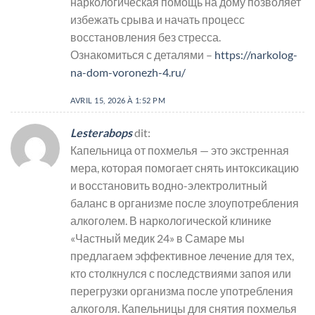
наркологическая помощь на дому позволяет
избежать срыва и начать процесс
восстановления без стресса.
Ознакомиться с деталями –
https://narkolog-
na-dom-voronezh-4.ru/
AVRIL 15, 2026 À 1:52 PM
Lesterabops
dit:
Капельница от похмелья — это экстренная
мера, которая помогает снять интоксикацию
и восстановить водно-электролитный
баланс в организме после злоупотребления
алкоголем. В наркологической клинике
«Частный медик 24» в Самаре мы
предлагаем эффективное лечение для тех,
кто столкнулся с последствиями запоя или
перегрузки организма после употребления
алкоголя. Капельницы для снятия похмелья