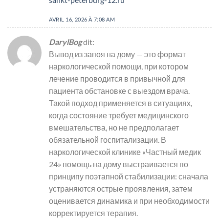
AVRIL 16, 2026 À 7:08 AM
DarylBog
dit:
Вывод из запоя на дому — это формат
наркологической помощи, при котором
лечение проводится в привычной для
пациента обстановке с выездом врача.
Такой подход применяется в ситуациях,
когда состояние требует медицинского
вмешательства, но не предполагает
обязательной госпитализации. В
наркологической клинике «Частный медик
24» помощь на дому выстраивается по
принципу поэтапной стабилизации: сначала
устраняются острые проявления, затем
оценивается динамика и при необходимости
корректируется терапия.