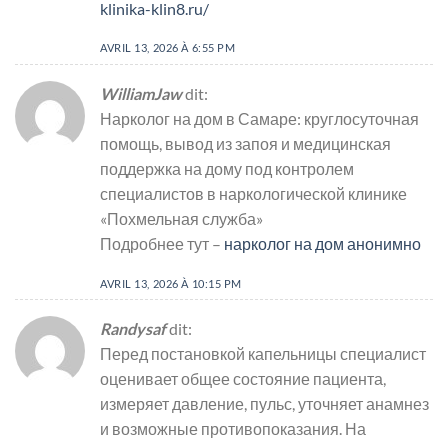
klinika-klin8.ru/
AVRIL 13, 2026 À 6:55 PM
WilliamJaw
dit:
Нарколог на дом в Самаре: круглосуточная
помощь, вывод из запоя и медицинская
поддержка на дому под контролем
специалистов в наркологической клинике
«Похмельная служба»
Подробнее тут –
нарколог на дом анонимно
AVRIL 13, 2026 À 10:15 PM
Randysaf
dit:
Перед постановкой капельницы специалист
оценивает общее состояние пациента,
измеряет давление, пульс, уточняет анамнез
и возможные противопоказания. На