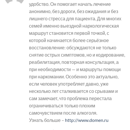
удобство. Он помогает начать лечение
анонимно, без дороги, без ожидания и без
лишнего стресса для пациента. Для многих
семей именно выездной наркологическая
маршрут становится первой точкой, с
которой начинается более серьёзное
восстановление: обсуждаются не только
снятие острых симптомов, но и кодирование,
реабилитация, повторная консультация, а
при необходимости — и маршруты помощи
при наркомании. Особенно это актуально,
если человек употребляет давно, уже
несколько лет сталкивается со срывами и
сам замечает, что проблема перестала
ограничиваться только плохим
самочувствием после алкоголя.
Узнать больше –
http://www.domen.ru