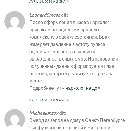
AVRIL 16, 2026 À 2:39 AM
LeonardSmese
dit:
После оформления вызова нарколог
приезжает к пациенту и проводит
комплексную оценку состояния. Врач
измеряет давление, частоту пульса,
оценивает уровень сознания и
выраженность симптомов. На основании
полученных данных формируется план
лечения, который реализуется сразу на
месте.
Подробнее тут –
нарколог на дом
AVRIL 16, 2026 À 5:03 AM
Michealunsox
dit:
Вывод из запоя на дому в Санкт-Петербурге
с инфузионной терапией и контролем