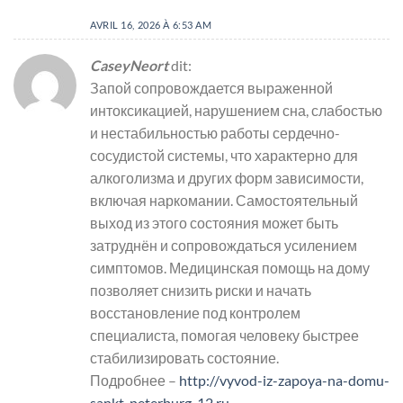
AVRIL 16, 2026 À 6:53 AM
CaseyNeort
dit:
Запой сопровождается выраженной
интоксикацией, нарушением сна, слабостью
и нестабильностью работы сердечно-
сосудистой системы, что характерно для
алкоголизма и других форм зависимости,
включая наркомании. Самостоятельный
выход из этого состояния может быть
затруднён и сопровождаться усилением
симптомов. Медицинская помощь на дому
позволяет снизить риски и начать
восстановление под контролем
специалиста, помогая человеку быстрее
стабилизировать состояние.
Подробнее –
http://vyvod-iz-zapoya-na-domu-
sankt-peterburg-12.ru