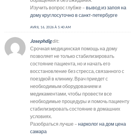
Изучить вопрос глубже –
вывод из запоя на
дому круглосуточно в санкт-петербурге
AVRIL 16, 2026 À 5:40 AM
Josephdig
dit:
Срочная медицинская помощь на дому
позволяет не только стабилизировать
состояние пациента, но и начать его
восстановление без стресса, связанного с
поездкой в клинику. Врач приедет с
необходимым оборудованием и
медикаментами, чтобы провести все
необходимые процедуры и помочь пациенту
стабилизировать состояние в домашних
условиях.
Разобраться лучше –
нарколог на дом цена
самара