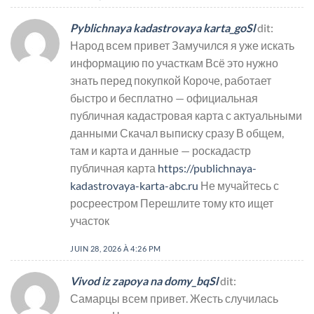
Pyblichnaya kadastrovaya karta_goSl
dit:
Народ всем привет Замучился я уже искать
информацию по участкам Всё это нужно
знать перед покупкой Короче, работает
быстро и бесплатно — официальная
публичная кадастровая карта с актуальными
данными Скачал выписку сразу В общем,
там и карта и данные — роскадастр
публичная карта
https://publichnaya-
kadastrovaya-karta-abc.ru
Не мучайтесь с
росреестром Перешлите тому кто ищет
участок
JUIN 28, 2026 À 4:26 PM
Vivod iz zapoya na domy_bqSl
dit:
Самарцы всем привет. Жесть случилась