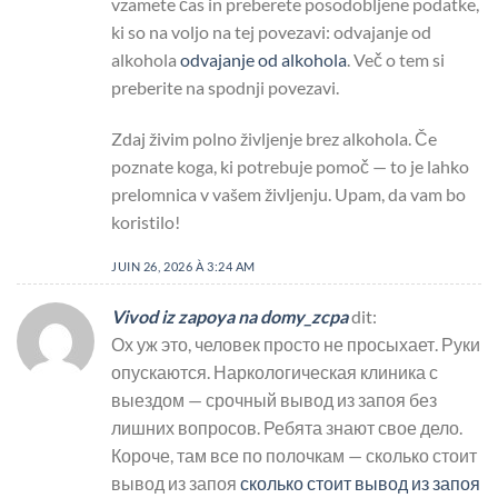
vzamete čas in preberete posodobljene podatke,
ki so na voljo na tej povezavi: odvajanje od
alkohola
odvajanje od alkohola
. Več o tem si
preberite na spodnji povezavi.
Zdaj živim polno življenje brez alkohola. Če
poznate koga, ki potrebuje pomoč — to je lahko
prelomnica v vašem življenju. Upam, da vam bo
koristilo!
JUIN 26, 2026 À 3:24 AM
Vivod iz zapoya na domy_zcpa
dit:
Ох уж это, человек просто не просыхает. Руки
опускаются. Наркологическая клиника с
выездом — срочный вывод из запоя без
лишних вопросов. Ребята знают свое дело.
Короче, там все по полочкам — сколько стоит
вывод из запоя
сколько стоит вывод из запоя