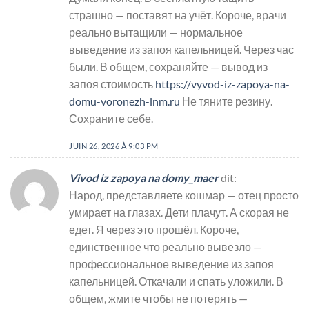
страшно — поставят на учёт. Короче, врачи
реально вытащили — нормальное
выведение из запоя капельницей. Через час
были. В общем, сохраняйте — вывод из
запоя стоимость
https://vyvod-iz-zapoya-na-
domu-voronezh-lnm.ru
Не тяните резину.
Сохраните себе.
JUIN 26, 2026 À 9:03 PM
Vivod iz zapoya na domy_maer
dit:
Народ, представляете кошмар — отец просто
умирает на глазах. Дети плачут. А скорая не
едет. Я через это прошёл. Короче,
единственное что реально вывезло —
профессиональное выведение из запоя
капельницей. Откачали и спать уложили. В
общем, жмите чтобы не потерять —