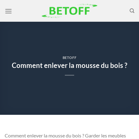
Passer
au
contenu
BETOFF
Comment enlever la mousse du bois ?
Comment enlever la mousse du bois ? Garder les meubles