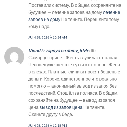
Поставили систему. В общем, сохраняйте на
будущее — лечение запоев на дому
лечение
запоев на дому
Не тяните. Перешлите тому
кому надо.
JUIN 28, 2026 À 10:24 AM
Vivod iz zapoya na domy_ltMr
dit:
Самарцы привет. Жесть случилась полная.
Человек уже шестые сутки в штопоре. Жена
в слезах. Платные клиники просят бешеные
деньги. Короче, единственное что реально
помогло — анонимный вывод из запоя без
последствий. Отошёл за полчаса. В общем,
сохраняйте на будущее — вывод из запоя
цена
вывод из запоя цена
Не тяните.
Скиньте другу в беде.
JUIN 28, 2026 À 12:18 PM