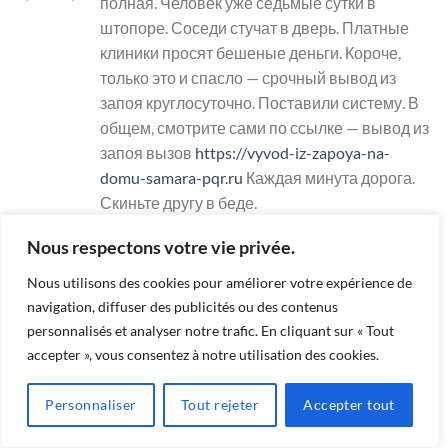
полная. Человек уже седьмые сутки в
штопоре. Соседи стучат в дверь. Платные
клиники просят бешеные деньги. Короче,
только это и спасло — срочный вывод из
запоя круглосуточно. Поставили систему. В
общем, смотрите сами по ссылке — вывод из
запоя вызов
https://vyvod-iz-zapoya-na-
domu-samara-pqr.ru
Каждая минута дорога.
Скиньте другу в беде.
JUIN 28, 2026 À 4:42 PM
Nous respectons votre vie privée.
Nous utilisons des cookies pour améliorer votre expérience de
Pyblichnaya kadastrovaya karta_cxon
dit:
navigation, diffuser des publicités ou des contenus
Люди помогите То карта тормозит
personnalisés et analyser notre trafic. En cliquant sur « Tout
Кадастровый номер вбить Короче,
accepter », vous consentez à notre utilisation des cookies.
единственный сервис который не врет —
публичная кадастровая карта новая с
Personnaliser
Tout rejeter
Accepter tout
просмотром Проверил обременения В
общем, там и карта и данные — публична