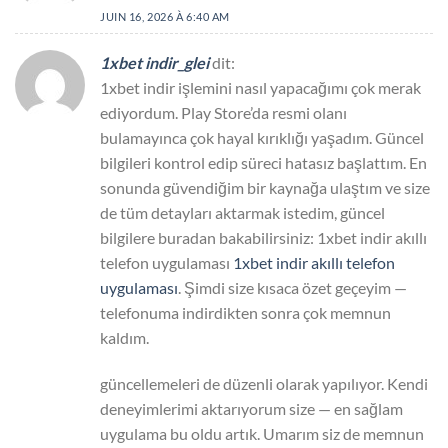
JUIN 16, 2026 À 6:40 AM
1xbet indir_glei
dit:
1xbet indir işlemini nasıl yapacağımı çok merak
ediyordum. Play Store’da resmi olanı
bulamayınca çok hayal kırıklığı yaşadım. Güncel
bilgileri kontrol edip süreci hatasız başlattım. En
sonunda güvendiğim bir kaynağa ulaştım ve size
de tüm detayları aktarmak istedim, güncel
bilgilere buradan bakabilirsiniz: 1xbet indir akıllı
telefon uygulaması
1xbet indir akıllı telefon
uygulaması
. Şimdi size kısaca özet geçeyim —
telefonuma indirdikten sonra çok memnun
kaldım.
güncellemeleri de düzenli olarak yapılıyor. Kendi
deneyimlerimi aktarıyorum size — en sağlam
uygulama bu oldu artık. Umarım siz de memnun