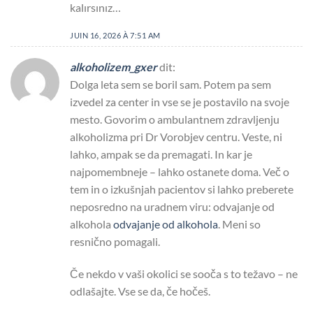
kalırsınız…
JUIN 16, 2026 À 7:51 AM
alkoholizem_gxer
dit:
Dolga leta sem se boril sam. Potem pa sem
izvedel za center in vse se je postavilo na svoje
mesto. Govorim o ambulantnem zdravljenju
alkoholizma pri Dr Vorobjev centru. Veste, ni
lahko, ampak se da premagati. In kar je
najpomembneje – lahko ostanete doma. Več o
tem in o izkušnjah pacientov si lahko preberete
neposredno na uradnem viru: odvajanje od
alkohola
odvajanje od alkohola
. Meni so
resnično pomagali.
Če nekdo v vaši okolici se sooča s to težavo – ne
odlašajte. Vse se da, če hočeš.