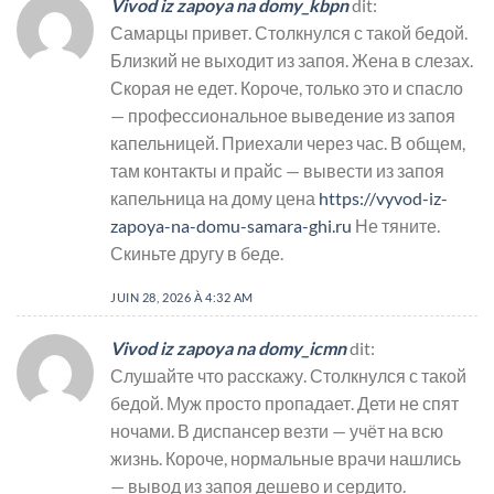
Vivod iz zapoya na domy_kbpn
dit:
Самарцы привет. Столкнулся с такой бедой.
Близкий не выходит из запоя. Жена в слезах.
Скорая не едет. Короче, только это и спасло
— профессиональное выведение из запоя
капельницей. Приехали через час. В общем,
там контакты и прайс — вывести из запоя
капельница на дому цена
https://vyvod-iz-
zapoya-na-domu-samara-ghi.ru
Не тяните.
Скиньте другу в беде.
JUIN 28, 2026 À 4:32 AM
Vivod iz zapoya na domy_icmn
dit:
Слушайте что расскажу. Столкнулся с такой
бедой. Муж просто пропадает. Дети не спят
ночами. В диспансер везти — учёт на всю
жизнь. Короче, нормальные врачи нашлись
— вывод из запоя дешево и сердито.