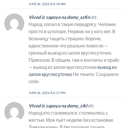
JUIN 26, 2026 À 8:18 AM
Vivod iz zapoya na domy_szKn
dit:
Народ, попал в такую передрягу. Человек
просто в штопоре. Нервов ни у кого нет. В
больницу тащить страшно. Короче,
единственное что реально помогло —
срочный вывод из запоя круглосуточно.
Приехали. В общем, там и контакты и прайс
— вывод из запоя круглосуточно
вывод из
запоя круглосуточно
Не тяните. Сохраните
себе.
JUIN 26, 2026 À 6:15 PM
Vivod iz zapoya na domy_zikl
dit:
Народ кто сталкивался, столкнулись с
жестью. Муж пьёт неделю без остановки.
Думали конец. В бесплатную тащить