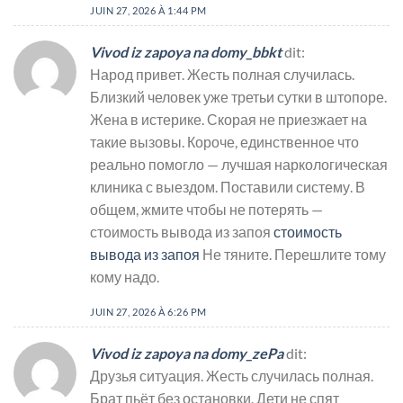
JUIN 27, 2026 À 1:44 PM
Vivod iz zapoya na domy_bbkt
dit:
Народ привет. Жесть полная случилась.
Близкий человек уже третьи сутки в штопоре.
Жена в истерике. Скорая не приезжает на
такие вызовы. Короче, единственное что
реально помогло — лучшая наркологическая
клиника с выездом. Поставили систему. В
общем, жмите чтобы не потерять —
стоимость вывода из запоя
стоимость
вывода из запоя
Не тяните. Перешлите тому
кому надо.
JUIN 27, 2026 À 6:26 PM
Vivod iz zapoya na domy_zePa
dit:
Друзья ситуация. Жесть случилась полная.
Брат пьёт без остановки. Дети не спят