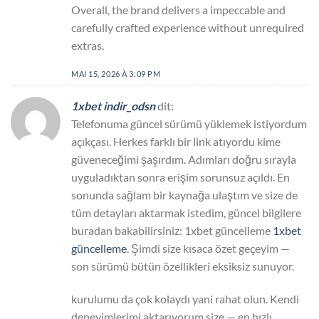
Overall, the brand delivers a impeccable and
carefully crafted experience without unrequired
extras.
MAI 15, 2026 À 3:09 PM
1xbet indir_odsn
dit:
Telefonuma güncel sürümü yüklemek istiyordum
açıkçası. Herkes farklı bir link atıyordu kime
güveneceğimi şaşırdım. Adımları doğru sırayla
uyguladıktan sonra erişim sorunsuz açıldı. En
sonunda sağlam bir kaynağa ulaştım ve size de
tüm detayları aktarmak istedim, güncel bilgilere
buradan bakabilirsiniz: 1xbet güncelleme
1xbet
güncelleme
. Şimdi size kısaca özet geçeyim —
son sürümü bütün özellikleri eksiksiz sunuyor.
kurulumu da çok kolaydı yani rahat olun. Kendi
deneyimlerimi aktarıyorum size — en hızlı