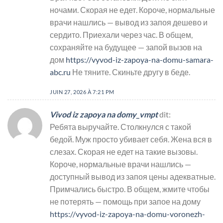
ночами. Скорая не едет. Короче, нормальные
врачи нашлись — вывод из запоя дешево и
сердито. Приехали через час. В общем,
сохраняйте на будущее — запой вызов на
дом
https://vyvod-iz-zapoya-na-domu-samara-
abc.ru
Не тяните. Скиньте другу в беде.
JUIN 27, 2026 À 7:21 PM
Vivod iz zapoya na domy_vmpt
dit:
Ребята выручайте. Столкнулся с такой
бедой. Муж просто убивает себя. Жена вся в
слезах. Скорая не едет на такие вызовы.
Короче, нормальные врачи нашлись —
доступный вывод из запоя цены адекватные.
Примчались быстро. В общем, жмите чтобы
не потерять — помощь при запое на дому
https://vyvod-iz-zapoya-na-domu-voronezh-