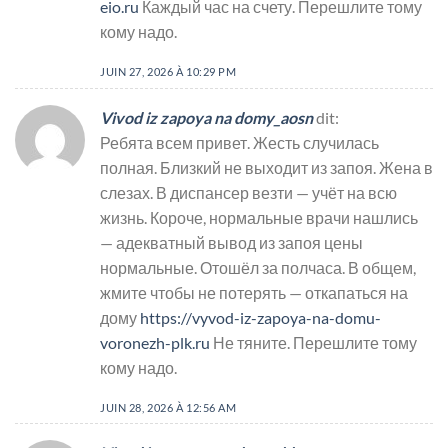
eio.ru
Каждый час на счету. Перешлите тому
кому надо.
JUIN 27, 2026 À 10:29 PM
Vivod iz zapoya na domy_aosn
dit:
Ребята всем привет. Жесть случилась
полная. Близкий не выходит из запоя. Жена в
слезах. В диспансер везти — учёт на всю
жизнь. Короче, нормальные врачи нашлись
— адекватный вывод из запоя цены
нормальные. Отошёл за полчаса. В общем,
жмите чтобы не потерять — откапаться на
дому
https://vyvod-iz-zapoya-na-domu-
voronezh-plk.ru
Не тяните. Перешлите тому
кому надо.
JUIN 28, 2026 À 12:56 AM