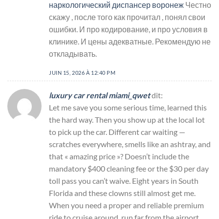
наркологический диспансер воронеж
Честно
скажу , после того как прочитал , понял свои
ошибки. И про кодирование, и про условия в
клинике. И цены адекватные. Рекомендую не
откладывать.
JUIN 15, 2026 À 12:40 PM
luxury car rental miami_qwet
dit:
Let me save you some serious time, learned this
the hard way. Then you show up at the local lot
to pick up the car. Different car waiting —
scratches everywhere, smells like an ashtray, and
that « amazing price »? Doesn’t include the
mandatory $400 cleaning fee or the $30 per day
toll pass you can’t waive. Eight years in South
Florida and these clowns still almost get me.
When you need a proper and reliable premium
ride to cruise around, run far from the airport