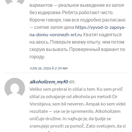
вариантов — реальное выведение из запоя
без кодировки. Ребята работают чисто.
Короче говоря, там все подробно расписано
— снятие запоя цена
https://vyvod-iz-zapoya-
na-domu-voronezh-xrt.ru
Хватит надеяться
на авось. Поверьте моему опыту, чем потом
скорую вызывать. Проверенный вариант по
городу.
JUIN 26, 2026 À 2:39 AM
alkoholizem_myKt
dit:
Veliko sem prebral in slišal o tem. Ko sem prvič
slišal za odvajanje od alkohola po metodi Dr
Vorobjeva, sem bil neveren. Ampak ko sem videl
rezultate — vse se je spremenilo. Alkoholizem
uničuje družine. In najhuje je, da ljudje se
sramujejo prositi za pomoč. Zato svetujem, da si