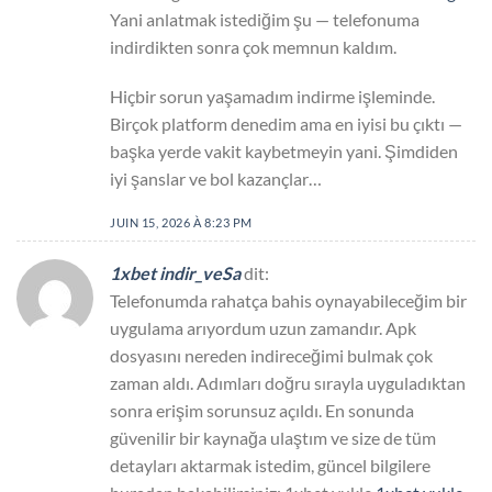
Yani anlatmak istediğim şu — telefonuma
indirdikten sonra çok memnun kaldım.
Hiçbir sorun yaşamadım indirme işleminde.
Birçok platform denedim ama en iyisi bu çıktı —
başka yerde vakit kaybetmeyin yani. Şimdiden
iyi şanslar ve bol kazançlar…
JUIN 15, 2026 À 8:23 PM
1xbet indir_veSa
dit:
Telefonumda rahatça bahis oynayabileceğim bir
uygulama arıyordum uzun zamandır. Apk
dosyasını nereden indireceğimi bulmak çok
zaman aldı. Adımları doğru sırayla uyguladıktan
sonra erişim sorunsuz açıldı. En sonunda
güvenilir bir kaynağa ulaştım ve size de tüm
detayları aktarmak istedim, güncel bilgilere