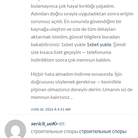
bulamayınca çok hayal kırıklığı yaşadım.
Adımları doğru sırayla uyguladıktan sonra erişim
sorunsuz açıldı. En sonunda güvendiğim bir
kaynağa ulaştım ve size de tüm detayları
aktarmak istedim, güncel bilgilere buradan
bakabilirsiniz: 1xbet yukle
1xbet yukle
. Şimdi
size kısaca özet geçeyim — telefonuma
indirdikten sonra çok memnun kaldım.
Hiçbir hata almadım indirme esnasında. İşin
doğrusunu söylemek gerekirse — kesinlikle
pişman olmazsınız deneyin derim. Umarım siz de
memnun kalırsınız…
JUIN 16, 2026 À 4:41 AM
sericit_uoKr
dit:
строительные споры
строительные споры