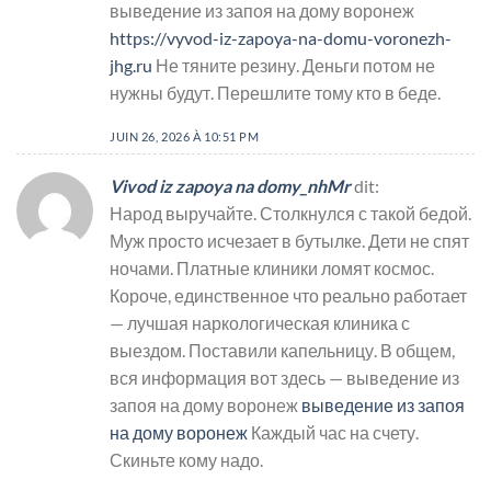
выведение из запоя на дому воронеж
https://vyvod-iz-zapoya-na-domu-voronezh-
jhg.ru
Не тяните резину. Деньги потом не
нужны будут. Перешлите тому кто в беде.
JUIN 26, 2026 À 10:51 PM
Vivod iz zapoya na domy_nhMr
dit:
Народ выручайте. Столкнулся с такой бедой.
Муж просто исчезает в бутылке. Дети не спят
ночами. Платные клиники ломят космос.
Короче, единственное что реально работает
— лучшая наркологическая клиника с
выездом. Поставили капельницу. В общем,
вся информация вот здесь — выведение из
запоя на дому воронеж
выведение из запоя
на дому воронеж
Каждый час на счету.
Скиньте кому надо.