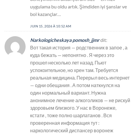
uygulama bu oldu artık. Şimdiden iyi şanslar ve
bol kazançlar…
JUIN 15, 2026 À 10:52 AM
Narkologicheskaya pomosh_jjmr
dit:
Вот такая история — родственник в запое , а
куда бежать — непонятно . Я через это
прошел несколько лет назад. Пьют
успокоительное, но хрен там. Требуется
реальная медицина. Перерыл весь интернет
— одни обещания . А потом наткнулся на
один нормальный вариант. Нужна
анонимное лечение алкоголиков — не рискуй
здоровьем близкого. У нас в Воронеже,
кстати , тоже полно шарлатанов . Вся
проверенная информация тут :
наркологический диспансер воронеж