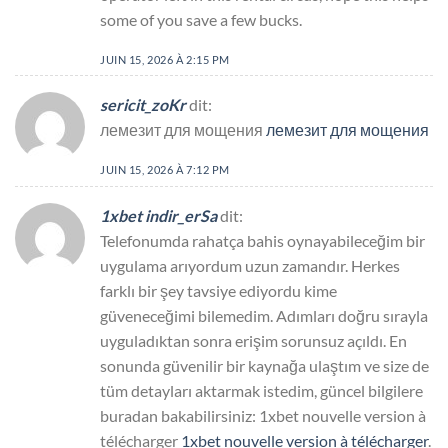
some of you save a few bucks.
JUIN 15, 2026 À 2:15 PM
sericit_zoKr
dit:
лемезит для мощения
лемезит для мощения
JUIN 15, 2026 À 7:12 PM
1xbet indir_erSa
dit:
Telefonumda rahatça bahis oynayabileceğim bir
uygulama arıyordum uzun zamandır. Herkes
farklı bir şey tavsiye ediyordu kime
güveneceğimi bilemedim. Adımları doğru sırayla
uyguladıktan sonra erişim sorunsuz açıldı. En
sonunda güvenilir bir kaynağa ulaştım ve size de
tüm detayları aktarmak istedim, güncel bilgilere
buradan bakabilirsiniz: 1xbet nouvelle version à
télécharger
1xbet nouvelle version à télécharger
.