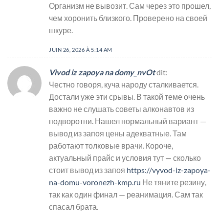
Организм не вывозит. Сам через это прошел,
чем хоронить близкого. Проверено на своей
шкуре.
JUIN 26, 2026 À 5:14 AM
Vivod iz zapoya na domy_nvOt
dit:
Честно говоря, куча народу сталкивается.
Достали уже эти срывы. В такой теме очень
важно не слушать советы алконавтов из
подворотни. Нашел нормальный вариант —
вывод из запоя цены адекватные. Там
работают толковые врачи. Короче,
актуальный прайс и условия тут — сколько
стоит вывод из запоя
https://vyvod-iz-zapoya-
na-domu-voronezh-kmp.ru
Не тяните резину,
так как один финал — реанимация. Сам так
спасал брата.