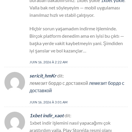
buradan bakabilirsiniz: 1xbet yukle
1xbet yukle
.
Valla bak net söyleyeyim — mobil uygulaması
inanılmaz hızlı ve stabil çalışıyor.
Hiçbir sorun yaşamadım indirme işleminde.
Birçok platform denedim ama en iyisi bu çıktı —
başka yerde vakit kaybetmeyin yani. Şimdiden
iyi şanslar ve bol kazançlar…
JUIN 16, 2026 À 2:22 AM
sericit_hmKr
dit:
лемезит бордо с доставкой
лемезит бордо с
доставкой
JUIN 16, 2026 À 3:01 AM
1xbet indir_xaot
dit:
1xbet indir işlemini nasıl yapacağımı çok
araştırdım valla. Play Store’da resmi olanı