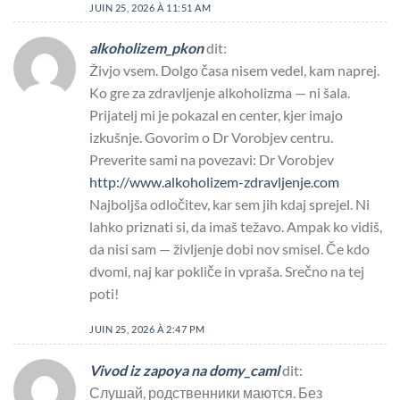
JUIN 25, 2026 À 11:51 AM
alkoholizem_pkon
dit:
Živjo vsem. Dolgo časa nisem vedel, kam naprej.
Ko gre za zdravljenje alkoholizma — ni šala.
Prijatelj mi je pokazal en center, kjer imajo
izkušnje. Govorim o Dr Vorobjev centru.
Preverite sami na povezavi: Dr Vorobjev
http://www.alkoholizem-zdravljenje.com
Najboljša odločitev, kar sem jih kdaj sprejel. Ni
lahko priznati si, da imaš težavo. Ampak ko vidiš,
da nisi sam — življenje dobi nov smisel. Če kdo
dvomi, naj kar pokliče in vpraša. Srečno na tej
poti!
JUIN 25, 2026 À 2:47 PM
Vivod iz zapoya na domy_caml
dit:
Слушай, родственники маются. Без