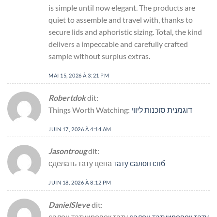
is simple until now elegant. The products are
quiet to assemble and travel with, thanks to
secure lids and aphoristic sizing. Total, the kind
delivers a impeccable and carefully crafted
sample without surplus extras.
MAI 15, 2026 À 3:21 PM
Robertdok
dit:
Things Worth Watching:
דוגמנית סוכנות ליווי
JUIN 17, 2026 À 4:14 AM
Jasontroug
dit:
сделать тату цена
тату салон спб
JUIN 18, 2026 À 8:12 PM
DanielSleve
dit:
салон татуировок тату
салон татуировок тату