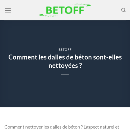
Passer
au
contenu
BETOFF
Comment les dalles de béton sont-elles
nettoyées ?
Comment nettoyer les dalles de béton ? L’aspect naturel et