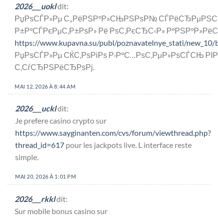
2026___uokl
dit:
РџРѕСЃР»Рµ С„РёРЅР°Р»СЊРЅРѕР№ СЃРёСЂРµРЅС‹ 
Р±Р°СЃРєРµС‚Р±РѕР» Рё РѕС‚РєСЂС‹Р» Р°РЅР°Р»Рё
https://www.kupavna.su/publ/poznavatelnye_stati/new_10/be
РџРѕСЃР»Рµ СЌС‚РѕРіРѕ Р·Р°С…РѕС‚РµР»РѕСЃСЊ РІ
С‚СѓСЂРЅРёСЂРѕРј.
MAI 12, 2026 À 8:44 AM
2026___uckl
dit:
Je prefere casino crypto sur
https://www.sayginanten.com/cvs/forum/viewthread.php?
thread_id=617
pour les jackpots live. L interface reste
simple.
MAI 20, 2026 À 1:01 PM
2026___rkkl
dit:
Sur mobile bonus casino sur