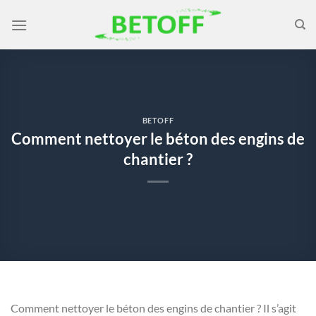
Passer
au
contenu
BETOFF
Comment nettoyer le béton des engins de
chantier ?
Comment nettoyer le béton des engins de chantier ? Il s’agit