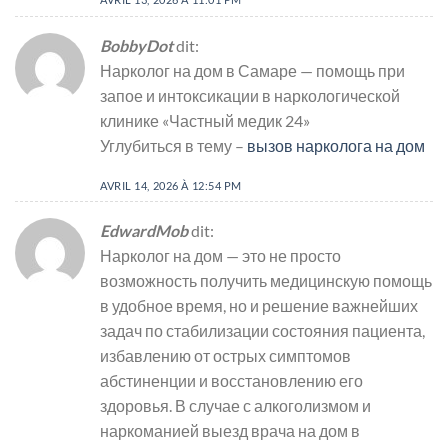
BobbyDot
dit:
Нарколог на дом в Самаре — помощь при
запое и интоксикации в наркологической
клинике «Частный медик 24»
Углубиться в тему –
вызов нарколога на дом
AVRIL 14, 2026 À 12:54 PM
EdwardMob
dit:
Нарколог на дом — это не просто
возможность получить медицинскую помощь
в удобное время, но и решение важнейших
задач по стабилизации состояния пациента,
избавлению от острых симптомов
абстиненции и восстановлению его
здоровья. В случае с алкоголизмом и
наркоманией выезд врача на дом в