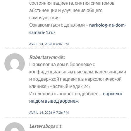
состояния пациента, снятия симптомов
абстиненции и улучшения общего
самочувствия.
Ознакомиться с деталями –
narkolog-na-dom-
samara-1.ru/
AVRIL 14, 2026 À 6:07 PM
Robertasymn
dit:
Нарколог на дом в Воронеже с
конфиденциальным выездом, капельницами
и поддержкой пациента в наркологической
клинике «Частный медик 24»
Исследовать вопрос подробнее –
нарколог
на дом вывод воронеж
AVRIL 14, 2026 À 7:26 PM
Lesterabops
dit: