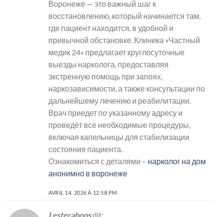
Воронеже — это важный шаг к
восстановлению, который начинается там,
где пациент находится, в удобной и
привычной обстановке. Клиника «Частный
медик 24» предлагает круглосуточные
выезды нарколога, предоставляя
экстренную помощь при запоях,
наркозависимости, а также консультации по
дальнейшему лечению и реабилитации.
Врач приедет по указанному адресу и
проведёт все необходимые процедуры,
включая капельницы для стабилизации
состояния пациента.
Ознакомиться с деталями –
нарколог на дом
анонимно в воронеже
AVRIL 14, 2026 À 12:58 PM
Lesterabops
dit: