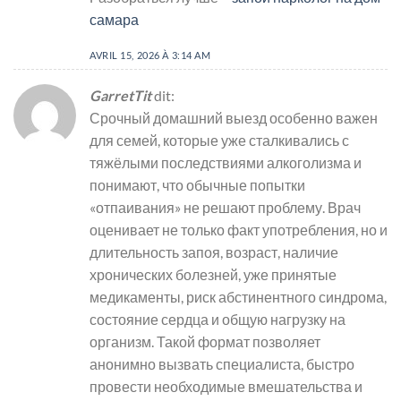
самара
AVRIL 15, 2026 À 3:14 AM
GarretTit
dit:
Срочный домашний выезд особенно важен
для семей, которые уже сталкивались с
тяжёлыми последствиями алкоголизма и
понимают, что обычные попытки
«отпаивания» не решают проблему. Врач
оценивает не только факт употребления, но и
длительность запоя, возраст, наличие
хронических болезней, уже принятые
медикаменты, риск абстинентного синдрома,
состояние сердца и общую нагрузку на
организм. Такой формат позволяет
анонимно вызвать специалиста, быстро
провести необходимые вмешательства и