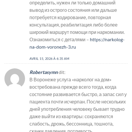
определить, нужен ли только домашний
вывод из острого состояния или дальше
потребуется кодирование, повторная
консультация, реабилитация либо более
широкий маршрут помощи при наркомании.
Ознакомиться с деталями –
https://narkolog-
na-dom-voronezh-3.ru
AVRIL 15, 2026 À 6:35 AM
Robertasymn
dit:
В Воронеже услуга «нарколог на дом»
востребована прежде всего тогда, когда
состояние развивается быстро, а запас сил у
пациента почти исчерпан. После нескольких
дней употребления человеку бывает трудно
даже выйти из квартиры: сохраняются
слабость, дрожь, бессонница, тошнота,
скачки давления, потливость,