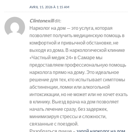
AVRIL 15, 2026 À 1:15 AM
Clintonexill
dit:
Нарколог на дом — это услуга, которая
позволяет получить медицинскую помощь в
комфортной и привычной обстановке, не
выходя из дома. В наркологической клинике
«Частный медик 24» в Самаре мы
предоставляем профессиональную помощь
нарколога прямо на дому. Это идеальное
решение для тех, кто испытывает симптомы
абстиненции, ломки или алкогольной
интоксикации, но не может или не хочет ехать
в клинику. Выезд врача на дом позволяет
начать лечение сразу, без задержек,
минимизируя стрессы и сложности,
связанные с поездкой.
Разобраться лучше –
запой нарколог на дом