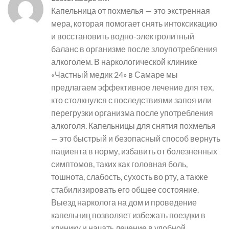
Капельница от похмелья — это экстренная
мера, которая помогает снять интоксикацию
и восстановить водно-электролитный
баланс в организме после злоупотребления
алкоголем. В наркологической клинике
«Частный медик 24» в Самаре мы
предлагаем эффективное лечение для тех,
кто столкнулся с последствиями запоя или
перегрузки организма после употребления
алкоголя. Капельницы для снятия похмелья
— это быстрый и безопасный способ вернуть
пациента в норму, избавить от болезненных
симптомов, таких как головная боль,
тошнота, слабость, сухость во рту, а также
стабилизировать его общее состояние.
Выезд нарколога на дом и проведение
капельниц позволяет избежать поездки в
клинику и начать лечение в удобной