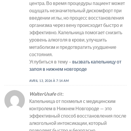
центра. Во время процедуры пациент может
ощущать незначительный дискомфорт при
введении иглы, но процесс восстановления
организма через вену происходит быстро и
эффективно. Капельница помогает снизить
уровень алкоголя в крови, улучшить
метаболизм и предотвратить ухудшение
состояния.
Углубиться в тему –
вызвать капельницу от
запоя в нижнем новгороде
AVRIL 13, 2026 À 7:14 AM
WalterUsafe
dit:
Капельница от похмелья с медицинским
контролем в Нижнем Новгороде — это
эффективный способ восстановления после
алкогольной интоксикации, который
позволяет быстро и безопасно