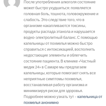
После употребления алкоголя состояние
может быстро ухудшиться: появляется
головная боль, тошнота, головокружение и
слабость. Это следствие того, что в
организме накапливаются токсины,
продукты распада этанола и нарушается
водно-электролитный баланс. С помощью
капельницы от похмелья можно быстро
справиться с интоксикацией, восполнить
недостающие элементы и облегчить
состояние пациента. В клинике «Частный
медик 24» в Самаре мы предлагаем
капельницы, которые помогают снять все
неприятные симптомы похмелья,
восстанавливая работу организма и
минимизируя риски для здоровья.
Подробнее можно узнать тут –
капельница от
похмелья анонимно