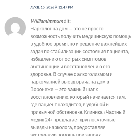
AVRIL 15, 2026 À 12:47 PM
WilliamImmum
dit:
Нарколог на дом — это не просто
возможность получить медицинскую помощь
в удобное время, но и решение важнейших
задач по стабилизации состояния пациента,
избавлению от острых симптомов
абстиненции и восстановлению его
здоровья. В случае с алкоголизмом и
наркоманией выезд врача на дом в
Воронеже — это важный шаг к
восстановлению, который начинается там,
где пациент находится, в удобной и
привычной обстановке. Клиника «Частный
медик 24» предлагает круглосуточные
выезды нарколога, предоставляя
экстренную помощь при запоях,