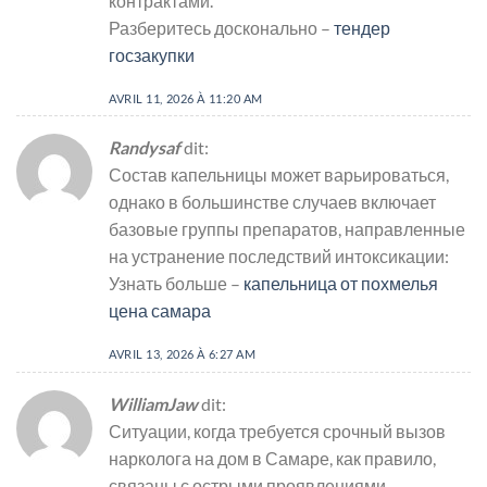
контрактами.
Разберитесь досконально –
тендер
госзакупки
AVRIL 11, 2026 À 11:20 AM
Randysaf
dit:
Состав капельницы может варьироваться,
однако в большинстве случаев включает
базовые группы препаратов, направленные
на устранение последствий интоксикации:
Узнать больше –
капельница от похмелья
цена самара
AVRIL 13, 2026 À 6:27 AM
WilliamJaw
dit:
Ситуации, когда требуется срочный вызов
нарколога на дом в Самаре, как правило,
связаны с острыми проявлениями