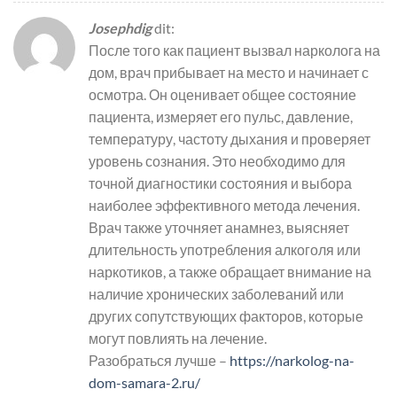
Josephdig
dit:
После того как пациент вызвал нарколога на
дом, врач прибывает на место и начинает с
осмотра. Он оценивает общее состояние
пациента, измеряет его пульс, давление,
температуру, частоту дыхания и проверяет
уровень сознания. Это необходимо для
точной диагностики состояния и выбора
наиболее эффективного метода лечения.
Врач также уточняет анамнез, выясняет
длительность употребления алкоголя или
наркотиков, а также обращает внимание на
наличие хронических заболеваний или
других сопутствующих факторов, которые
могут повлиять на лечение.
Разобраться лучше –
https://narkolog-na-
dom-samara-2.ru/