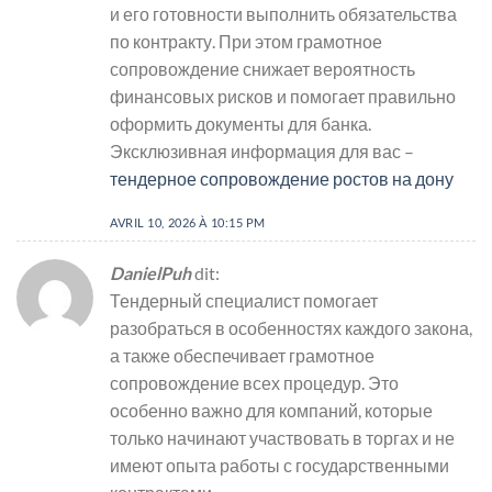
и его готовности выполнить обязательства
по контракту. При этом грамотное
сопровождение снижает вероятность
финансовых рисков и помогает правильно
оформить документы для банка.
Эксклюзивная информация для вас –
тендерное сопровождение ростов на дону
AVRIL 10, 2026 À 10:15 PM
DanielPuh
dit:
Тендерный специалист помогает
разобраться в особенностях каждого закона,
а также обеспечивает грамотное
сопровождение всех процедур. Это
особенно важно для компаний, которые
только начинают участвовать в торгах и не
имеют опыта работы с государственными