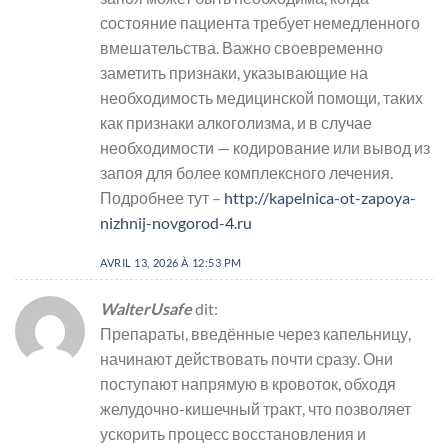
состояние пациента требует немедленного
вмешательства. Важно своевременно
заметить признаки, указывающие на
необходимость медицинской помощи, таких
как признаки алкоголизма, и в случае
необходимости — кодирование или вывод из
запоя для более комплексного лечения.
Подробнее тут –
http://kapelnica-ot-zapoya-
nizhnij-novgorod-4.ru
AVRIL 13, 2026 À 12:53 PM
WalterUsafe
dit:
Препараты, введённые через капельницу,
начинают действовать почти сразу. Они
поступают напрямую в кровоток, обходя
желудочно-кишечный тракт, что позволяет
ускорить процесс восстановления и