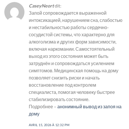
CaseyNeort
dit:
Запой сопровождается выраженной
интоксикацией, нарушением сна, слабостью
и нестабильностью работы сердечно-
сосудистой системы, что характерно для
алкоголизма и других форм зависимости,
включая наркомании. Самостоятельный
выход из этого состояния может быть
затруднён и сопровождаться усилением
симптомов. Медицинская помощь на дому
позволяет снизить риски и начать
восстановление под контролем
специалиста, помогая человеку быстрее
стабилизировать состояние.
Подробнее –
анонимный вывод из запоя на
дому
AVRIL 15, 2026 À 12:32 PM