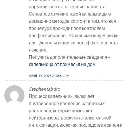
нормализовать состояние пациента.
Основное отличие такой капельницы от
домашних методов состоит в том, что вся
процедура проходит под контролем
профессионалов, что минимизирует риски
для здоровья и повышает эффективность
лечения.
Получить дополнительные сведения –
капельница от похмелья на дом
AVRIL 13, 2026 À 10:51 AM
Stephentab
dit:
Процесс капельницы включает
внутривенное введение различных
растворов, которые помогают
нейтрализовать эффекты алкогольной
интоксикации, включая последствия запоя и