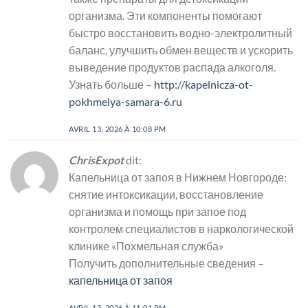
организма. Эти компоненты помогают
быстро восстановить водно-электролитный
баланс, улучшить обмен веществ и ускорить
выведение продуктов распада алкоголя.
Узнать больше –
http://kapelnicza-ot-
pokhmelya-samara-6.ru
AVRIL 13, 2026 À 10:08 PM
ChrisExpot
dit:
Капельница от запоя в Нижнем Новгороде:
снятие интоксикации, восстановление
организма и помощь при запое под
контролем специалистов в наркологической
клинике «Похмельная служба»
Получить дополнительные сведения –
капельница от запоя
AVRIL 13, 2026 À 11:01 PM