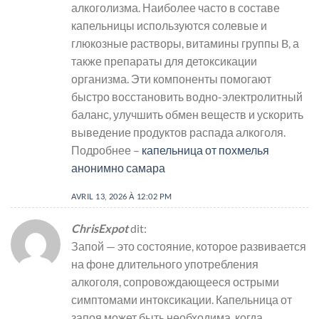
алкоголизма. Наиболее часто в составе
капельницы используются солевые и
глюкозные растворы, витамины группы B, а
также препараты для детоксикации
организма. Эти компоненты помогают
быстро восстановить водно-электролитный
баланс, улучшить обмен веществ и ускорить
выведение продуктов распада алкоголя.
Подробнее –
капельница от похмелья
анонимно самара
AVRIL 13, 2026 À 12:02 PM
ChrisExpot
dit:
Запой — это состояние, которое развивается
на фоне длительного употребления
алкоголя, сопровождающееся острыми
симптомами интоксикации. Капельница от
запоя может быть необходима, когда