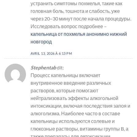
устранить симптомы похмелья, такие как
головная боль, тошнота и слабость, уже
через 20–30 минут после начала процедуры.
Исследовать вопрос подробнее –
капельница от похмелья анонимно нижний
новгород
AVRIL 13, 2026 À 6:13 PM
Stephentab
dit:
Процесс капельницы включает
внутривенное введение различных
растворов, которые помогают
нейтрализовать эффекты алкогольной
интоксикации, включая последствия запоя и
алкоголизма. Наиболее часто в составе
капельницы используются солевые и
глюкозные растворы, витамины группы B, а
также препараты для детоксикации