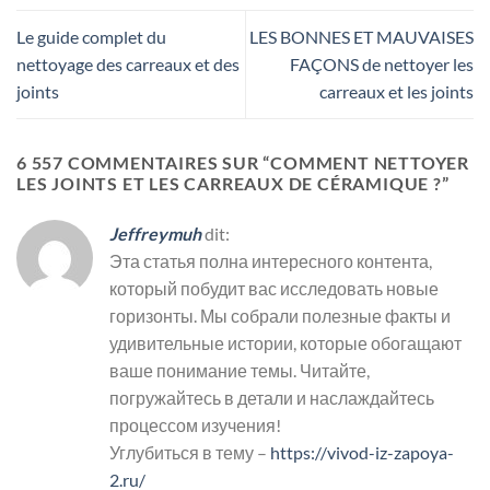
Le guide complet du
LES BONNES ET MAUVAISES
nettoyage des carreaux et des
FAÇONS de nettoyer les
joints
carreaux et les joints
6 557 COMMENTAIRES SUR “
COMMENT NETTOYER
LES JOINTS ET LES CARREAUX DE CÉRAMIQUE ?
”
Jeffreymuh
dit:
Эта статья полна интересного контента,
который побудит вас исследовать новые
горизонты. Мы собрали полезные факты и
удивительные истории, которые обогащают
ваше понимание темы. Читайте,
погружайтесь в детали и наслаждайтесь
процессом изучения!
Углубиться в тему –
https://vivod-iz-zapoya-
2.ru/