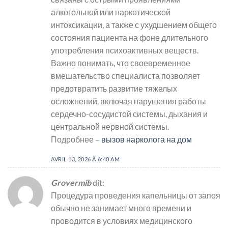
алкогольной или наркотической
интоксикации, а также с ухудшением общего
состояния пациента на фоне длительного
употребления психоактивных веществ.
Важно понимать, что своевременное
вмешательство специалиста позволяет
предотвратить развитие тяжелых
осложнений, включая нарушения работы
сердечно-сосудистой системы, дыхания и
центральной нервной системы.
Подробнее –
вызов нарколога на дом
AVRIL 13, 2026 À 6:40 AM
Grovermib
dit:
Процедура проведения капельницы от запоя
обычно не занимает много времени и
проводится в условиях медицинского