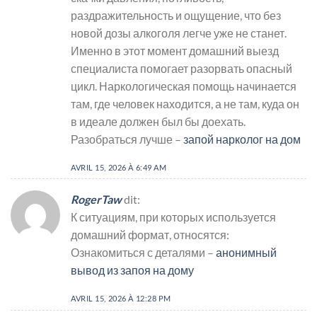
раздражительность и ощущение, что без
новой дозы алкоголя легче уже не станет.
Именно в этот момент домашний выезд
специалиста помогает разорвать опасный
цикл. Наркологическая помощь начинается
там, где человек находится, а не там, куда он
в идеале должен был бы доехать.
Разобраться лучше –
запой нарколог на дом
AVRIL 15, 2026 À 6:49 AM
RogerTaw
dit:
К ситуациям, при которых используется
домашний формат, относятся:
Ознакомиться с деталями –
анонимный
вывод из запоя на дому
AVRIL 15, 2026 À 12:28 PM