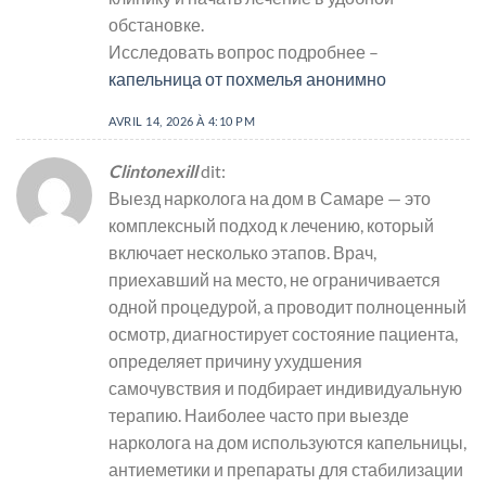
обстановке.
Исследовать вопрос подробнее –
капельница от похмелья анонимно
AVRIL 14, 2026 À 4:10 PM
Clintonexill
dit:
Выезд нарколога на дом в Самаре — это
комплексный подход к лечению, который
включает несколько этапов. Врач,
приехавший на место, не ограничивается
одной процедурой, а проводит полноценный
осмотр, диагностирует состояние пациента,
определяет причину ухудшения
самочувствия и подбирает индивидуальную
терапию. Наиболее часто при выезде
нарколога на дом используются капельницы,
антиеметики и препараты для стабилизации