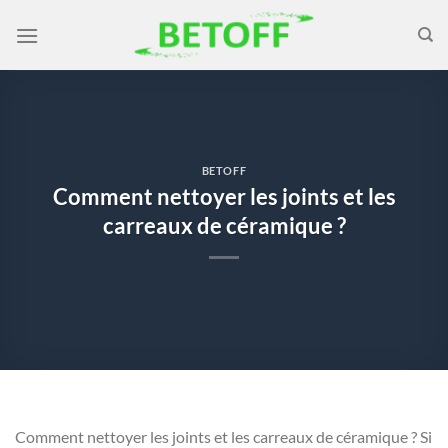
Passer
au
contenu
BETOFF
Comment nettoyer les joints et les
carreaux de céramique ?
Comment nettoyer les joints et les carreaux de céramique ? Si