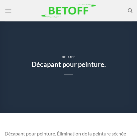
Passer
au
contenu
BETOFF
Décapant pour peinture.
Décapant pour peinture. Élimination de la peinture séchée