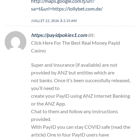
http://maps.google.com.fj/url?
sa=t&url=https://lollybet.com.de/
JUILLET 22, 2026 À 2:23 AM
https://payidpokies1.com
dit:
Click Here For The Best Real Money Payid
Casino
Super and Insurance (if available) are not
provided by ANZ but entities which are
not banks. Once it’s been successfully released,
you’ll need to
create your PayID using ANZ Internet Banking
or the ANZ App.
Chat to them and follow any instructions
provided.
With PayID you can stay COVID safe (read the
article) One in four PayID users have