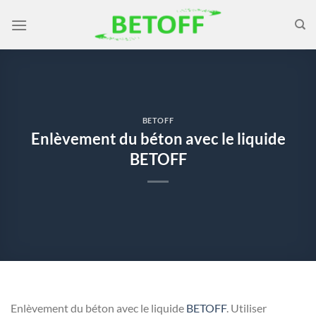
Passer
au
contenu
BETOFF
Enlèvement du béton avec le liquide
BETOFF
Enlèvement du béton avec le liquide
BETOFF
. Utiliser