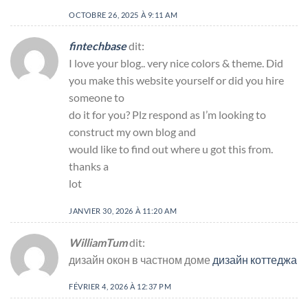
OCTOBRE 26, 2025 À 9:11 AM
fintechbase
dit:
I love your blog.. very nice colors & theme. Did
you make this website yourself or did you hire
someone to
do it for you? Plz respond as I’m looking to
construct my own blog and
would like to find out where u got this from.
thanks a
lot
JANVIER 30, 2026 À 11:20 AM
WilliamTum
dit:
дизайн окон в частном доме
дизайн коттеджа
FÉVRIER 4, 2026 À 12:37 PM