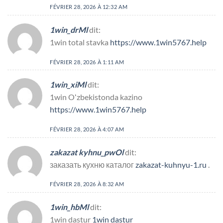
FÉVRIER 28, 2026 À 12:32 AM
1win_drMl
dit:
1win total stavka
https://www.1win5767.help
FÉVRIER 28, 2026 À 1:11 AM
1win_xiMl
dit:
1win Oʻzbekistonda kazino
https://www.1win5767.help
FÉVRIER 28, 2026 À 4:07 AM
zakazat kyhnu_pwOl
dit:
заказать кухню каталог
zakazat-kuhnyu-1.ru
.
FÉVRIER 28, 2026 À 8:32 AM
1win_hbMl
dit:
1win dastur
1win dastur