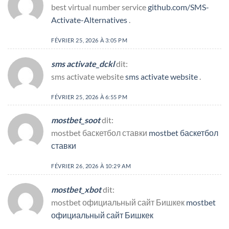
best virtual number service
github.com/SMS-
Activate-Alternatives
.
FÉVRIER 25, 2026 À 3:05 PM
sms activate_dckl
dit:
sms activate website
sms activate website
.
FÉVRIER 25, 2026 À 6:55 PM
mostbet_soot
dit:
mostbet баскетбол ставки
mostbet баскетбол
ставки
FÉVRIER 26, 2026 À 10:29 AM
mostbet_xbot
dit:
mostbet официальный сайт Бишкек
mostbet
официальный сайт Бишкек