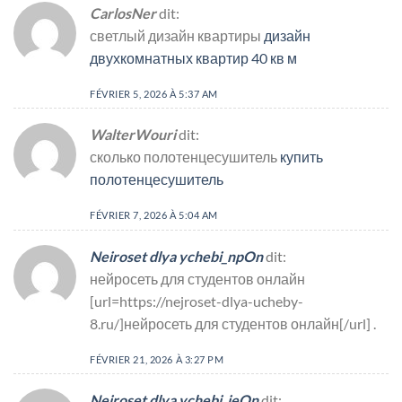
CarlosNer
dit:
светлый дизайн квартиры
дизайн
двухкомнатных квартир 40 кв м
FÉVRIER 5, 2026 À 5:37 AM
WalterWouri
dit:
сколько полотенцесушитель
купить
полотенцесушитель
FÉVRIER 7, 2026 À 5:04 AM
Neiroset dlya ychebi_npOn
dit:
нейросеть для студентов онлайн
[url=https://nejroset-dlya-ucheby-
8.ru/]нейросеть для студентов онлайн[/url] .
FÉVRIER 21, 2026 À 3:27 PM
Neiroset dlya ychebi_jeOn
dit: