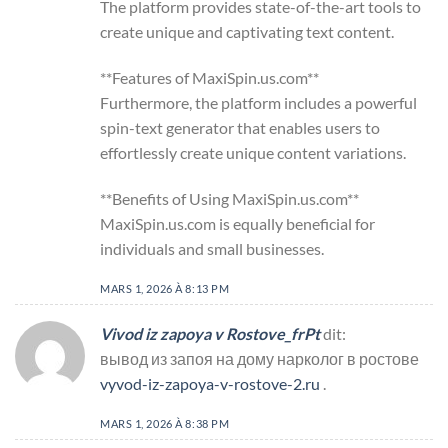
The platform provides state-of-the-art tools to
create unique and captivating text content.
**Features of MaxiSpin.us.com**
Furthermore, the platform includes a powerful
spin-text generator that enables users to
effortlessly create unique content variations.
**Benefits of Using MaxiSpin.us.com**
MaxiSpin.us.com is equally beneficial for
individuals and small businesses.
MARS 1, 2026 À 8:13 PM
Vivod iz zapoya v Rostove_frPt
dit:
вывод из запоя на дому нарколог в ростове
vyvod-iz-zapoya-v-rostove-2.ru
.
MARS 1, 2026 À 8:38 PM