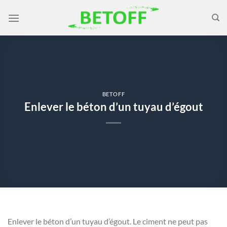
Passer
au
contenu
BETOFF
Enlever le béton d’un tuyau d’égout
Enlever le béton d’un tuyau d’égout. Le ciment ne peut pas