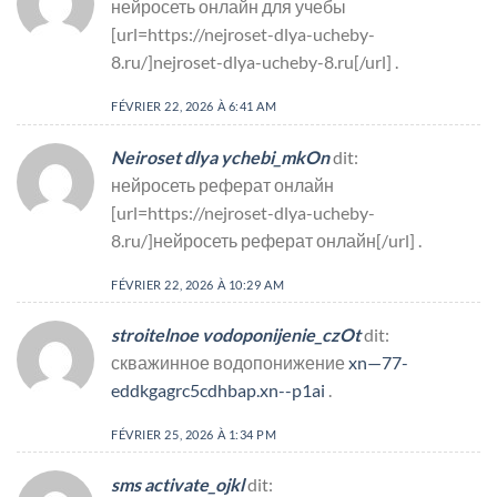
нейросеть онлайн для учебы
[url=https://nejroset-dlya-ucheby-
8.ru/]nejroset-dlya-ucheby-8.ru[/url] .
FÉVRIER 22, 2026 À 6:41 AM
Neiroset dlya ychebi_mkOn
dit:
нейросеть реферат онлайн
[url=https://nejroset-dlya-ucheby-
8.ru/]нейросеть реферат онлайн[/url] .
FÉVRIER 22, 2026 À 10:29 AM
stroitelnoe vodoponijenie_czOt
dit:
скважинное водопонижение
xn—77-
eddkgagrc5cdhbap.xn--p1ai
.
FÉVRIER 25, 2026 À 1:34 PM
sms activate_ojkl
dit: