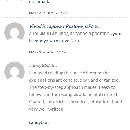
məlumatları
MARS 2, 2026 À 12:26 AM
Vivod iz zapoya v Rostove_izPt
dit:
анонимный вывод из запоя в ростове
vyvod-
iz-zapoya-v-rostove-2.ru
.
MARS 2, 2026 À 3:14 AM
candy8bit
dit:
I enjoyed reading this article because the
explanations are concise, clear, and organized.
The step-by-step approach makes it easy to
follow, and the examples add helpful context.
Overall, the article is practical, educational, and
very well-written.
candy8bit