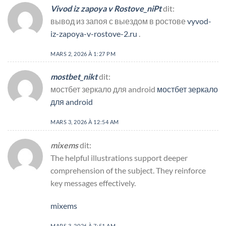
Vivod iz zapoya v Rostove_niPt
dit:
вывод из запоя с выездом в ростове
vyvod-
iz-zapoya-v-rostove-2.ru
.
MARS 2, 2026 À 1:27 PM
mostbet_nikt
dit:
мостбет зеркало для android
мостбет зеркало
для android
MARS 3, 2026 À 12:54 AM
mixems
dit:
The helpful illustrations support deeper
comprehension of the subject. They reinforce
key messages effectively.
mixems
MARS 3, 2026 À 7:51 AM