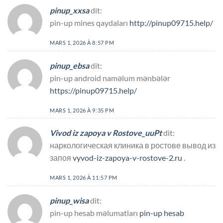
pinup_xxsa
dit:
pin-up mines qaydaları
http://pinup09715.help/
MARS 1, 2026 À 8:57 PM
pinup_ebsa
dit:
pin-up android naməlum mənbələr
https://pinup09715.help/
MARS 1, 2026 À 9:35 PM
Vivod iz zapoya v Rostove_uuPt
dit:
наркологическая клиника в ростове вывод из
запоя
vyvod-iz-zapoya-v-rostove-2.ru
.
MARS 1, 2026 À 11:57 PM
pinup_wisa
dit:
pin-up hesab məlumatları
pin-up hesab