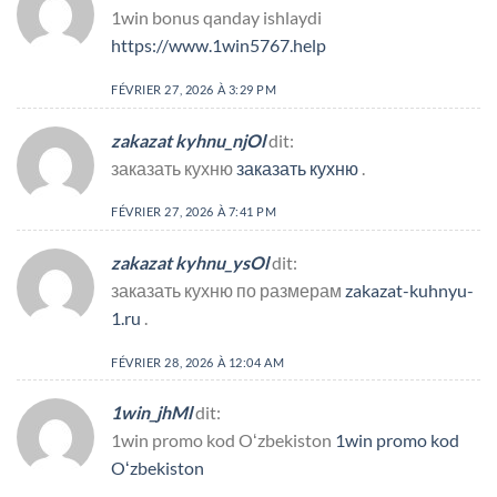
1win bonus qanday ishlaydi
https://www.1win5767.help
FÉVRIER 27, 2026 À 3:29 PM
zakazat kyhnu_njOl
dit:
заказать кухню
заказать кухню
.
FÉVRIER 27, 2026 À 7:41 PM
zakazat kyhnu_ysOl
dit:
заказать кухню по размерам
zakazat-kuhnyu-
1.ru
.
FÉVRIER 28, 2026 À 12:04 AM
1win_jhMl
dit:
1win promo kod Oʻzbekiston
1win promo kod
Oʻzbekiston