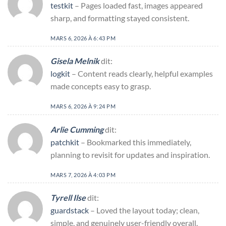
testkit
– Pages loaded fast, images appeared
sharp, and formatting stayed consistent.
MARS 6, 2026 À 6:43 PM
Gisela Melnik
dit:
logkit
– Content reads clearly, helpful examples
made concepts easy to grasp.
MARS 6, 2026 À 9:24 PM
Arlie Cumming
dit:
patchkit
– Bookmarked this immediately,
planning to revisit for updates and inspiration.
MARS 7, 2026 À 4:03 PM
Tyrell Ilse
dit:
guardstack
– Loved the layout today; clean,
simple, and genuinely user-friendly overall.