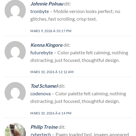
Johnnie Polnau
dit:
tronbyte
– Mobile version looks perfect; no
glitches, fast scrolling, crisp text.
MARS 9, 2026 À 10:17 PM
Kenna Kingore
dit:
futurebyte
– Color palette felt calming, nothing
distracting, just focused, thoughtful design.
MARS 10, 2026 À 12:12 AM
Tod Schamel
dit:
codenova
– Color palette felt calming, nothing
distracting, just focused, thoughtful design.
MARS 10, 2026 À 6:14 PM
Philip Treine
dit:
zybertech
– Pages loaded fast, images appeared