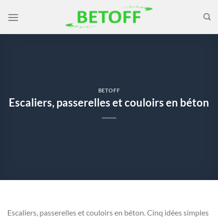
Passer
au
contenu
BETOFF
Escaliers, passerelles et couloirs en béton
Escaliers, passerelles et couloirs en béton. Cinq idées simples