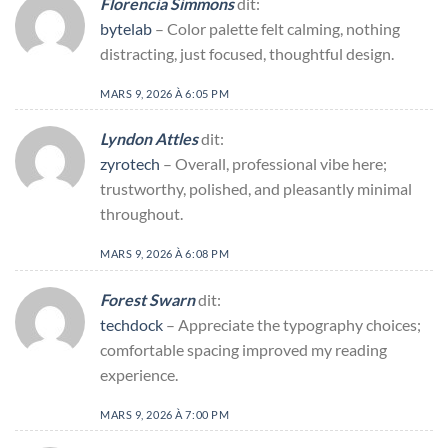
Florencia Simmons
dit:
bytelab
– Color palette felt calming, nothing
distracting, just focused, thoughtful design.
MARS 9, 2026 À 6:05 PM
Lyndon Attles
dit:
zyrotech
– Overall, professional vibe here;
trustworthy, polished, and pleasantly minimal
throughout.
MARS 9, 2026 À 6:08 PM
Forest Swarn
dit:
techdock
– Appreciate the typography choices;
comfortable spacing improved my reading
experience.
MARS 9, 2026 À 7:00 PM