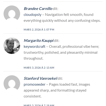
Brandee Carnillo
dit:
cloudopsly
– Navigation felt smooth, found
everything quickly without any confusing steps.
MARS 2, 2026 À 1:07 PM
Margarito Kauppi
dit:
keywordcraft
– Overall, professional vibe here;
trustworthy, polished, and pleasantly minimal
throughout.
MARS 3, 2026 À 2:13 AM
Stanford Vanroekel
dit:
promoseeder
– Pages loaded fast, images
appeared sharp, and formatting stayed
consistent.
MARS 3, 2026 À 7:19 AM