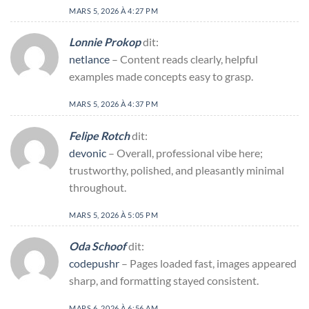
MARS 5, 2026 À 4:27 PM
Lonnie Prokop
dit:
netlance
– Content reads clearly, helpful
examples made concepts easy to grasp.
MARS 5, 2026 À 4:37 PM
Felipe Rotch
dit:
devonic
– Overall, professional vibe here;
trustworthy, polished, and pleasantly minimal
throughout.
MARS 5, 2026 À 5:05 PM
Oda Schoof
dit:
codepushr
– Pages loaded fast, images appeared
sharp, and formatting stayed consistent.
MARS 6, 2026 À 6:56 AM