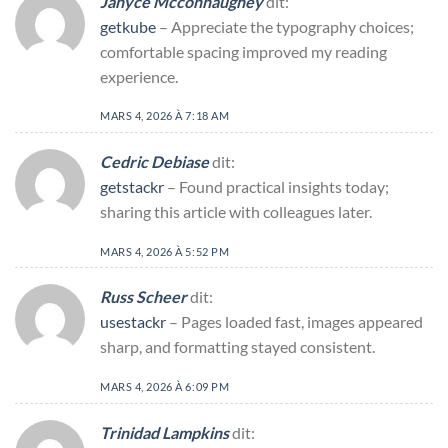
Janyce Mcconnaughey
dit:
getkube
– Appreciate the typography choices;
comfortable spacing improved my reading
experience.
MARS 4, 2026 À 7:18 AM
Cedric Debiase
dit:
getstackr
– Found practical insights today;
sharing this article with colleagues later.
MARS 4, 2026 À 5:52 PM
Russ Scheer
dit:
usestackr
– Pages loaded fast, images appeared
sharp, and formatting stayed consistent.
MARS 4, 2026 À 6:09 PM
Trinidad Lampkins
dit: