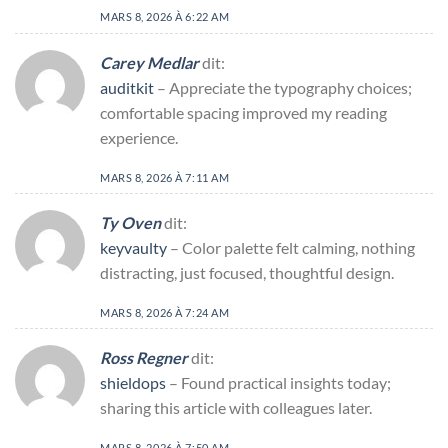
MARS 8, 2026 À 6:22 AM
Carey Medlar
dit:
auditkit
– Appreciate the typography choices;
comfortable spacing improved my reading
experience.
MARS 8, 2026 À 7:11 AM
Ty Oven
dit:
keyvaulty
– Color palette felt calming, nothing
distracting, just focused, thoughtful design.
MARS 8, 2026 À 7:24 AM
Ross Regner
dit:
shieldops
– Found practical insights today;
sharing this article with colleagues later.
MARS 8, 2026 À 7:50 AM