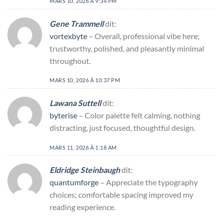
MARS 10, 2026 À 9:34 PM
Gene Trammell
dit:
vortexbyte
– Overall, professional vibe here;
trustworthy, polished, and pleasantly minimal
throughout.
MARS 10, 2026 À 10:37 PM
Lawana Suttell
dit:
byterise
– Color palette felt calming, nothing
distracting, just focused, thoughtful design.
MARS 11, 2026 À 1:18 AM
Eldridge Steinbaugh
dit:
quantumforge
– Appreciate the typography
choices; comfortable spacing improved my
reading experience.