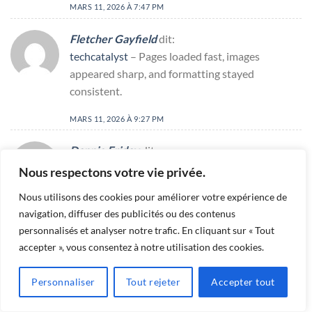
MARS 11, 2026 À 7:47 PM
Fletcher Gayfield
dit:
techcatalyst
– Pages loaded fast, images
appeared sharp, and formatting stayed
consistent.
MARS 11, 2026 À 9:27 PM
Dannie Friday
dit:
devbyte
– Overall, professional vibe here;
Nous respectons votre vie privée.
trustworthy, polished, and pleasantly minimal
Nous utilisons des cookies pour améliorer votre expérience de
throughout.
navigation, diffuser des publicités ou des contenus
personnalisés et analyser notre trafic. En cliquant sur « Tout
MARS 11, 2026 À 9:32 PM
accepter », vous consentez à notre utilisation des cookies.
Roosevelt Egerer
dit:
dataforge
– Pages loaded fast, images appeared
Personnaliser
Tout rejeter
Accepter tout
sharp, and formatting stayed consistent.