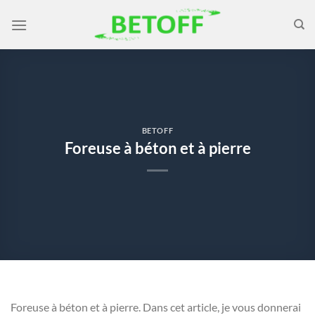
Passer
au
contenu
BETOFF
Foreuse à béton et à pierre
Foreuse à béton et à pierre. Dans cet article, je vous donnerai