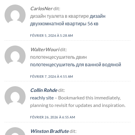
CarlosNer
dit:
дизайн туалета в квартире
дизайн
двухкомнатной квартиры 56 кв
FÉVRIER 5, 2026 À 5:28 AM
WalterWouri
dit:
полотенцесушитель двин
полотенцесушитель для ванной водяной
FÉVRIER 7, 2026 À 4:55 AM
Collin Rohde
dit:
reachly site
– Bookmarked this immediately,
planning to revisit for updates and inspiration.
FÉVRIER 26, 2026 À 6:55 AM
Winston Bradfute
dit: