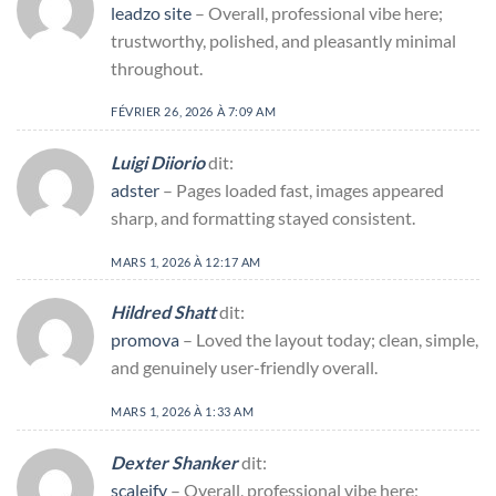
leadzo site
– Overall, professional vibe here;
trustworthy, polished, and pleasantly minimal
throughout.
FÉVRIER 26, 2026 À 7:09 AM
Luigi Diiorio
dit:
adster
– Pages loaded fast, images appeared
sharp, and formatting stayed consistent.
MARS 1, 2026 À 12:17 AM
Hildred Shatt
dit:
promova
– Loved the layout today; clean, simple,
and genuinely user-friendly overall.
MARS 1, 2026 À 1:33 AM
Dexter Shanker
dit:
scaleify
– Overall, professional vibe here;