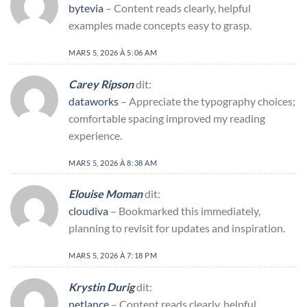
bytevia
– Content reads clearly, helpful
examples made concepts easy to grasp.
MARS 5, 2026 À 5:06 AM
Carey Ripson
dit:
dataworks
– Appreciate the typography choices;
comfortable spacing improved my reading
experience.
MARS 5, 2026 À 8:38 AM
Elouise Moman
dit:
cloudiva
– Bookmarked this immediately,
planning to revisit for updates and inspiration.
MARS 5, 2026 À 7:18 PM
Krystin Durig
dit:
netlance
– Content reads clearly, helpful