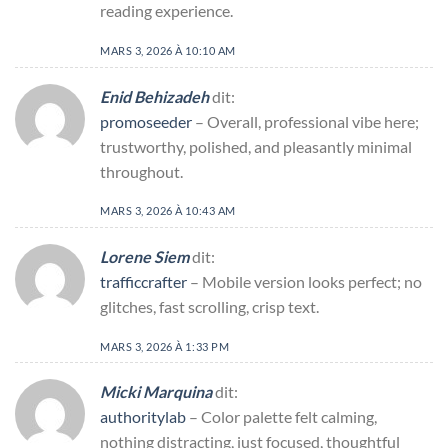
reading experience.
MARS 3, 2026 À 10:10 AM
Enid Behizadeh
dit:
promoseeder
– Overall, professional vibe here;
trustworthy, polished, and pleasantly minimal
throughout.
MARS 3, 2026 À 10:43 AM
Lorene Siem
dit:
trafficcrafter
– Mobile version looks perfect; no
glitches, fast scrolling, crisp text.
MARS 3, 2026 À 1:33 PM
Micki Marquina
dit:
authoritylab
– Color palette felt calming,
nothing distracting, just focused, thoughtful