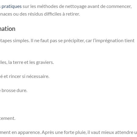
 pratiques
sur les méthodes de nettoyage avant de commencer,
aces ou des résidus difficiles à retirer.
nation
apes simples. Il ne faut pas se précipiter, car l’imprégnation tient
es, la terre et les graviers.
 et rincer si nécessaire.
e brosse dure.
itement.
ement en apparence. Après une forte pluie, il vaut mieux attendre 