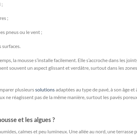
 ;
res ;
les pneus ou le vent ;
s surfaces.
ps, la mousse s’installe facilement. Elle s’accroche dans les joint
nnent souvent un aspect glissant et verdâtre, surtout dans les zone
comparer plusieurs
solutions
adaptées au type de pavé, à son âge et 
ux ne réagissent pas de la même manière, surtout les pavés poreu
mousse et les algues ?
humides, calmes et peu lumineux. Une allée au nord, une terrasse 