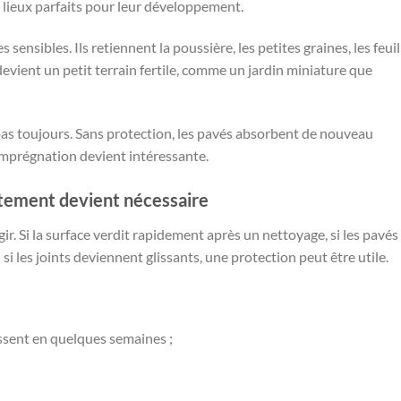
 lieux parfaits pour leur développement.
 sensibles. Ils retiennent la poussière, les petites graines, les feuil
devient un petit terrain fertile, comme un jardin miniature que
t pas toujours. Sans protection, les pavés absorbent de nouveau
’imprégnation devient intéressante.
itement devient nécessaire
gir. Si la surface verdit rapidement après un nettoyage, si les pavés
i les joints deviennent glissants, une protection peut être utile.
issent en quelques semaines ;