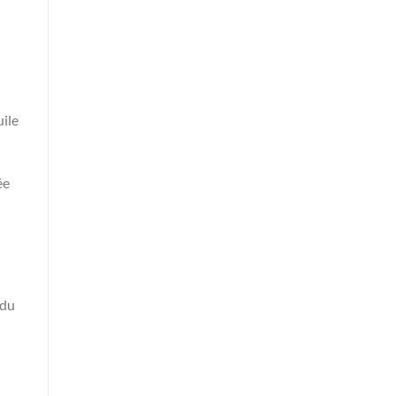
uile
ée
 du