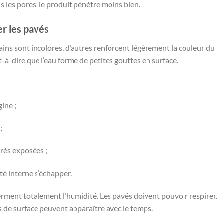
ns les pores, le produit pénètre moins bien.
er les pavés
tains sont incolores, d’autres renforcent légèrement la couleur du
t-à-dire que l’eau forme de petites gouttes en surface.
gine ;
;
très exposées ;
té interne s’échapper.
nferment totalement l’humidité. Les pavés doivent pouvoir respirer.
 de surface peuvent apparaître avec le temps.