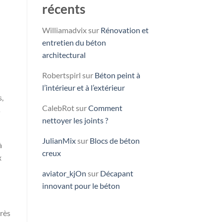
récents
Williamadvix
sur
Rénovation et
entretien du béton
architectural
Robertspirl
sur
Béton peint à
l’intérieur et à l’extérieur
s,
CalebRot
sur
Comment
s
nettoyer les joints ?
JulianMix
sur
Blocs de béton
à
creux
x
aviator_kjOn
sur
Décapant
innovant pour le béton
près