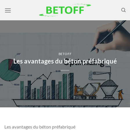
Passer
au
contenu
BETOFF
Les avantages du béton préfabriqué
Les avantages du béton préfabriqué