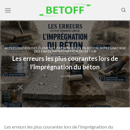
Passer
au
contenu
IMPRÉGNATION DES ÉLÉMENTS PRÉFABRIQUÉS EN BÉTON
,
IMPRÉGNATION
DES PAVÉS
,
IMPRÉGNATION DU BÉTON
Les erreurs les plus courantes lors de
l’imprégnation du béton
Les erreurs les plus courantes lors de l’imprégnation du