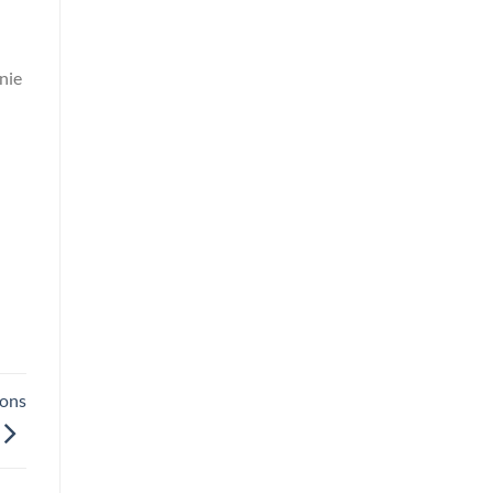
nie
ions