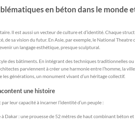
mblématiques en béton dans le monde e
taire. Il est aussi un vecteur de culture et d’identité. Chaque struc
té, de sa vision du futur. En Asie, par exemple, le National Theatre 
evenir un langage esthétique, presque sculptural.
style des bâtiments. En intégrant des techniques traditionnelles ou
rchitectes parviennent à créer une harmonie entre l’homme, la ville
re les générations, un monument vivant d’un héritage collectif.
acontent une histoire
r leur capacité à incarner l’identité d’un peuple :
 à Dakar : une prouesse de 52 mètres de haut combinant béton et