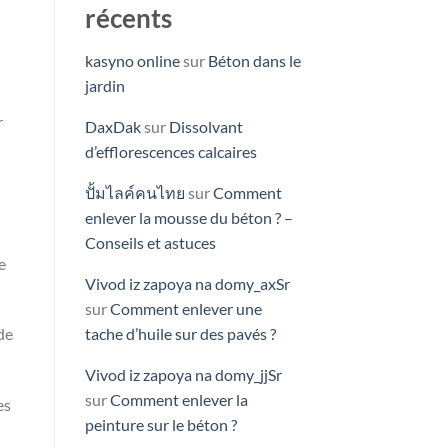
récents
kasyno online
sur
Béton dans le
jardin
r
DaxDak
sur
Dissolvant
d’efflorescences calcaires
ปั้มไลค์คนไทย
sur
Comment
enlever la mousse du béton ? –
Conseils et astuces
e
Vivod iz zapoya na domy_axSr
sur
Comment enlever une
tache d’huile sur des pavés ?
de
Vivod iz zapoya na domy_jjSr
sur
Comment enlever la
es
peinture sur le béton ?