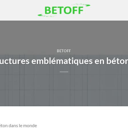
BETOFF
ructures emblématiques en béto
éton dans le monde