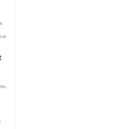
e.
e et
t
ite,
s