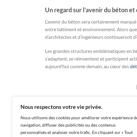
Un regard sur l’avenir du béton et
L’avenir du béton sera certainement marqué 
entre bâtiment et environnement. Alors que l
d’architectes et d’ingénieurs continueront d’
Les grandes structures emblématiques en bét
s’adaptent, se réinventent et participent act
aujourd’hui comme demain, au cœur des
dét
Nous respectons votre vie privée.
Comment fabriquer du béton à la mais
Nous utilisons des cookies pour améliorer votre expérience d
navigation, diffuser des publicités ou des contenus
personnalisés et analyser notre trafic. En cliquant sur « Tout