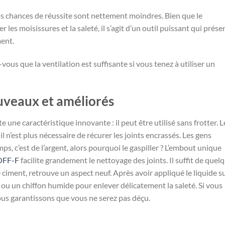
 vos chances de réussite sont nettement moindres. Bien que le
 les moisissures et la saleté, il s’agit d’un outil puissant qui prése
ment.
ous que la ventilation est suffisante si vous tenez à utiliser un
uveaux et améliorés
e une caractéristique innovante : il peut être utilisé sans frotter. L
l n’est plus nécessaire de récurer les joints encrassés. Les gens
mps, c’est de l’argent, alors pourquoi le gaspiller ? L’embout unique
OFF-F
facilite grandement le nettoyage des joints. Il suffit de quel
ciment, retrouve un aspect neuf. Après avoir appliqué le liquide s
e ou un chiffon humide pour enlever délicatement la saleté. Si vous
ous garantissons que vous ne serez pas déçu.