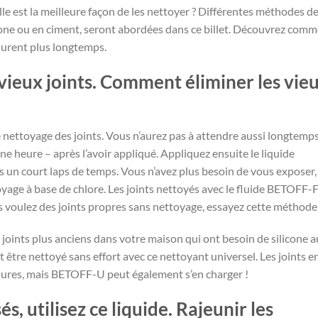
le est la meilleure façon de les nettoyer ? Différentes méthodes d
icone ou en ciment, seront abordées dans ce billet. Découvrez com
 durent plus longtemps.
 vieux joints. Comment éliminer les vie
 nettoyage des joints. Vous n’aurez pas à attendre aussi longtemp
ne heure – après l’avoir appliqué. Appliquez ensuite le liquide
ès un court laps de temps. Vous n’avez plus besoin de vous exposer,
toyage à base de chlore. Les joints nettoyés avec le fluide BETOFF-
s voulez des joints propres sans nettoyage, essayez cette méthode
 joints plus anciens dans votre maison qui ont besoin de silicone a
t être nettoyé sans effort avec ce nettoyant universel. Les joints e
issures, mais BETOFF-U peut également s’en charger !
s, utilisez ce liquide. Rajeunir les