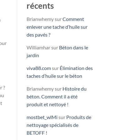
récents
Brianwhemy
sur
Comment
n
enlever une tache d’huile sur
des pavés ?
pour
Williamhar
sur
Béton dans le
jardin
viva88.com
sur
Élimination des
taches d’huile sur le béton
r ?
Brianwhemy
sur
Histoire du
ou
béton. Comment il a été
nt
produit et nettoyé !
mostbet_wlMi
sur
Produits de
nettoyage spécialisés de
BETOFF !