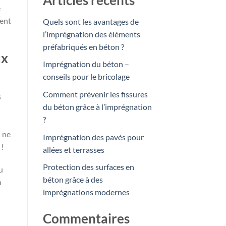
Articles récents
e
ment
Quels sont les avantages de
l’imprégnation des éléments
préfabriqués en béton ?
ux
Imprégnation du béton –
conseils pour le bricolage
Comment prévenir les fissures
s
du béton grâce à l’imprégnation
?
F ne
Imprégnation des pavés pour
 !
allées et terrasses
Protection des surfaces en
u
béton grâce à des
n
imprégnations modernes
Commentaires