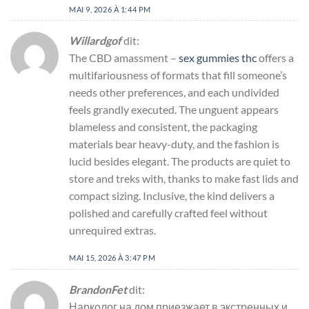
MAI 9, 2026 À 1:44 PM
Willardgof
dit:
The CBD amassment –
sex gummies thc
offers a
multifariousness of formats that fill someone’s
needs other preferences, and each undivided
feels grandly executed. The unguent appears
blameless and consistent, the packaging
materials bear heavy-duty, and the fashion is
lucid besides elegant. The products are quiet to
store and treks with, thanks to make fast lids and
compact sizing. Inclusive, the kind delivers a
polished and carefully crafted feel without
unrequired extras.
MAI 15, 2026 À 3:47 PM
BrandonFet
dit:
Нарколог на дом приезжает в экстренных и