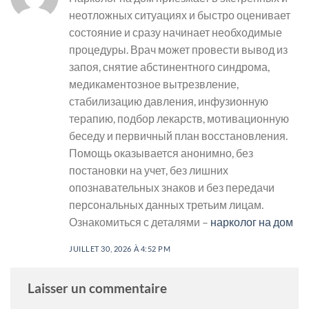
неотложных ситуациях и быстро оценивает
состояние и сразу начинает необходимые
процедуры. Врач может провести вывод из
запоя, снятие абстинентного синдрома,
медикаментозное вытрезвление,
стабилизацию давления, инфузионную
терапию, подбор лекарств, мотивационную
беседу и первичный план восстановления.
Помощь оказывается анонимно, без
постановки на учет, без лишних
опознавательных знаков и без передачи
персональных данных третьим лицам.
Ознакомиться с деталями –
нарколог на дом
JUILLET 30, 2026 À 4:52 PM
Laisser un commentaire