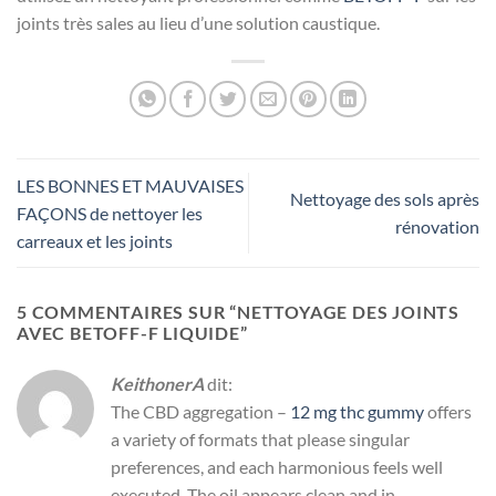
joints très sales au lieu d’une solution caustique.
LES BONNES ET MAUVAISES
Nettoyage des sols après
FAÇONS de nettoyer les
rénovation
carreaux et les joints
5 COMMENTAIRES SUR “
NETTOYAGE DES JOINTS
AVEC BETOFF-F LIQUIDE
”
KeithonerA
dit:
The CBD aggregation –
12 mg thc gummy
offers
a variety of formats that please singular
preferences, and each harmonious feels well
executed. The oil appears clean and in