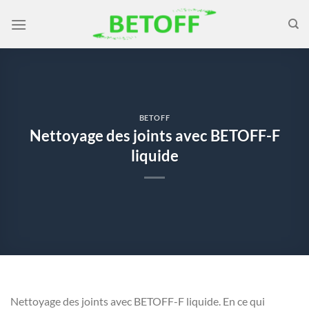
Passer
au
contenu
BETOFF
Nettoyage des joints avec BETOFF-F
liquide
Nettoyage des joints avec BETOFF-F liquide. En ce qui