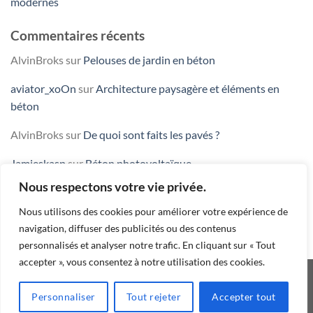
modernes
Commentaires récents
AlvinBroks
sur
Pelouses de jardin en béton
aviator_xoOn
sur
Architecture paysagère et éléments en
béton
AlvinBroks
sur
De quoi sont faits les pavés ?
Jamieskasp
sur
Béton photovoltaïque
Nous respectons votre vie privée.
AntonioKax
sur
Comment enlever la peinture sur le béton ?
Nous utilisons des cookies pour améliorer votre expérience de
navigation, diffuser des publicités ou des contenus
personnalisés et analyser notre trafic. En cliquant sur « Tout
accepter », vous consentez à notre utilisation des cookies.
Personnaliser
Tout rejeter
Accepter tout
Innovachem [2025] ©
BETOFF