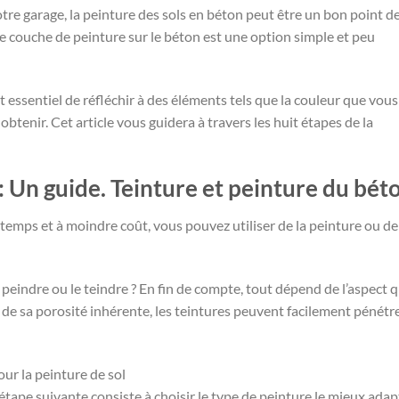
tre garage, la peinture des sols en béton peut être un bon point d
e couche de peinture sur le béton est une option simple et peu
t essentiel de réfléchir à des éléments tels que la couleur que vous
 obtenir. Cet article vous guidera à travers les huit étapes de la
: Un guide. Teinture et peinture du bét
 temps et à moindre coût, vous pouvez utiliser de la peinture ou de
 peindre ou le teindre ? En fin de compte, tout dépend de l’aspect 
 de sa porosité inhérente, les teintures peuvent facilement pénétr
ur la peinture de sol
l’étape suivante consiste à choisir le type de peinture le mieux adap