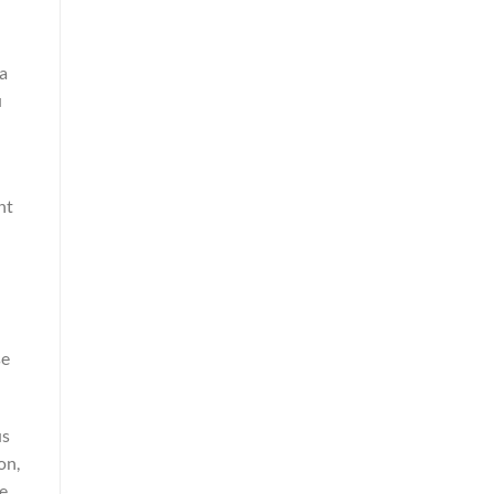
ra
u
nt
se
us
on,
ce