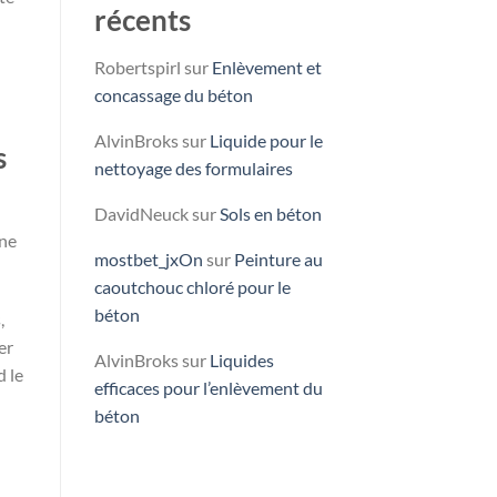
récents
Robertspirl
sur
Enlèvement et
concassage du béton
AlvinBroks
sur
Liquide pour le
s
nettoyage des formulaires
DavidNeuck
sur
Sols en béton
une
mostbet_jxOn
sur
Peinture au
caoutchouc chloré pour le
béton
,
er
AlvinBroks
sur
Liquides
d le
efficaces pour l’enlèvement du
béton