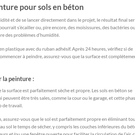
inture pour sols en béton
dité et de se lancer directement dans le projet, le résultat final se
ourrait s’écailler ou, pire encore, des moisissures, des bactéries o
core des problèmes d’humidité.
 en plastique avec du ruban adhésif. Après 24 heures, vérifiez si de
e commencer à peindre, assurez-vous que la surface est complèteme
 la peinture :
e la surface est parfaitement sèche et propre. Les sols en béton se
peuvent être très sales, comme la cour ou le garage, et cette pha
de travail.
, assurez-vous que le sol est parfaitement propre en éliminant to
r au sol le temps de sécher, y compris les couches inférieures du bét
eurs et/ou une fenêtre ouverte pour faciliter la circulation de l’air, 