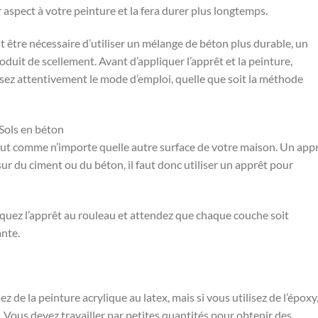
 aspect à votre peinture et la fera durer plus longtemps.
t être nécessaire d’utiliser un mélange de béton plus durable, un
duit de scellement. Avant d’appliquer l’apprêt et la peinture,
lisez attentivement le mode d’emploi, quelle que soit la méthode
 Sols en béton
out comme n’importe quelle autre surface de votre maison. Un app
 sur du ciment ou du béton, il faut donc utiliser un apprêt pour
quez l’apprêt au rouleau et attendez que chaque couche soit
ante.
z de la peinture acrylique au latex, mais si vous utilisez de l’époxy
. Vous devez travailler par petites quantités pour obtenir des