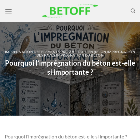
Passer
au
contenu
IMPRÉGNATION DES ÉLÉMENTS PRÉFABRIQUÉS EN BÉTON
,
IMPRÉGNATION
DES PAVÉS
,
IMPRÉGNATION DU BÉTON
Pourquoi l’imprégnation du béton est-elle
si importante ?
Pourquoi l’imprégnation du béton est-elle si importante ?