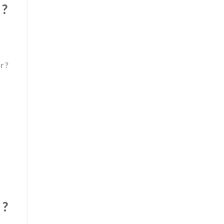
 ?
r ?
 ?