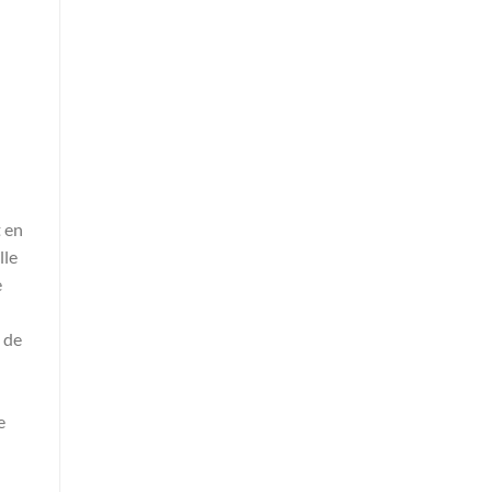
t en
lle
e
é de
e