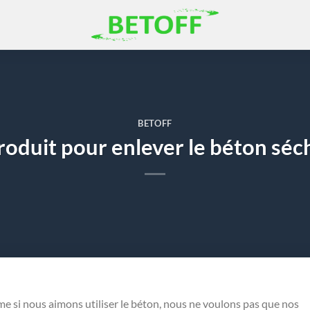
BETOFF
roduit pour enlever le béton séc
e si nous aimons utiliser le béton, nous ne voulons pas que nos