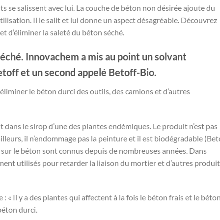
s se salissent avec lui. La couche de béton non désirée ajoute du
ilisation. Il le salit et lui donne un aspect désagréable. Découvrez
 d’éliminer la saleté du béton séché.
séché. Innovachem a mis au point un solvant
toff et un second appelé Betoff-Bio.
 éliminer le béton durci des outils, des camions et d’autres
ent dans le sirop d’une des plantes endémiques. Le produit n’est pas
lleurs, il n’endommage pas la peinture et il est biodégradable (Bet
 sur le béton sont connus depuis de nombreuses années. Dans
ent utilisés pour retarder la liaison du mortier et d’autres produi
 Il y a des plantes qui affectent à la fois le béton frais et le béto
 béton durci.