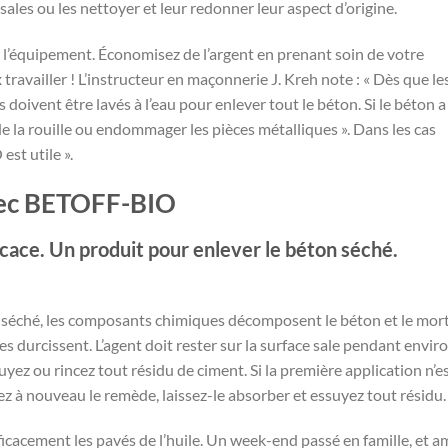
 sales ou les nettoyer et leur redonner leur aspect d’origine.
 l’équipement. Économisez de l’argent en prenant soin de votre
ravailler ! L’instructeur en maçonnerie J. Kreh note : « Dès que le
ls doivent être lavés à l’eau pour enlever tout le béton. Si le béton a
er de la rouille ou endommager les pièces métalliques ». Dans les cas
est utile ».
avec BETOFF-BIO
ace. Un produit pour enlever le béton séché.
on séché, les composants chimiques décomposent le béton et le mort
es durcissent. L’agent doit rester sur la surface sale pendant envir
yez ou rincez tout résidu de ciment. Si la première application n’e
ez à nouveau le remède, laissez-le absorber et essuyez tout résidu.
icacement les pavés de l’huile. Un week-end passé en famille, et a