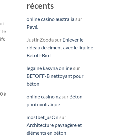
récents
online casino australia
sur
ui
Pavé.
 le
ifs
JustinZooda
sur
Enlever le
rideau de ciment avec le liquide
Betoff-Bio !
legalne kasyna online
sur
BETOFF-B nettoyant pour
béton
0 à
online casino nz
sur
Béton
photovoltaïque
mostbet_usOn
sur
Architecture paysagère et
éléments en béton