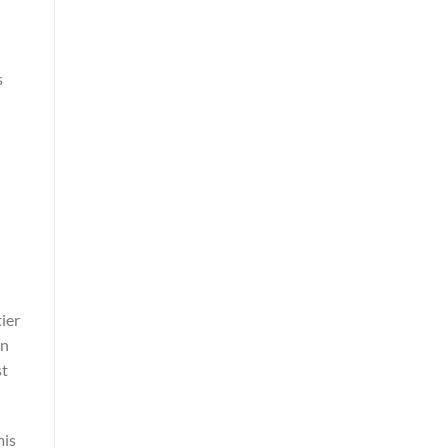
s
ier
on
st
mis