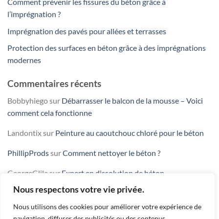
Comment prévenir les fissures du béton grâce à
l’imprégnation ?
Imprégnation des pavés pour allées et terrasses
Protection des surfaces en béton grâce à des imprégnations
modernes
Commentaires récents
Bobbyhiego
sur
Débarrasser le balcon de la mousse – Voici
comment cela fonctionne
Landontix
sur
Peinture au caoutchouc chloré pour le béton
PhillipProds
sur
Comment nettoyer le béton ?
GeorgeGlila
sur
Expert en dissolution de béton
Nous respectons votre vie privée.
jobs.capsalliance.eu
sur
Enlever le ciment séché d’une fenêtre
Nous utilisons des cookies pour améliorer votre expérience de
navigation, diffuser des publicités ou des contenus