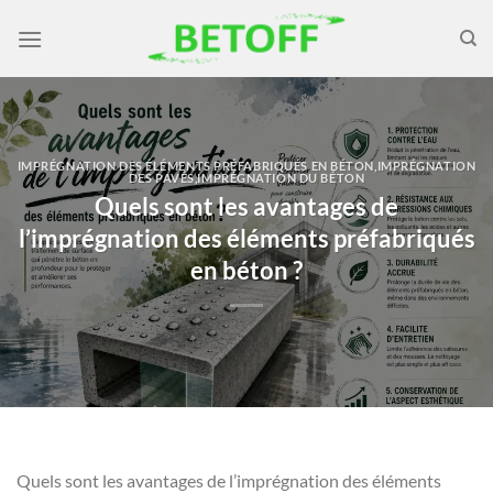
Passer
au
contenu
IMPRÉGNATION DES ÉLÉMENTS PRÉFABRIQUÉS EN BÉTON
,
IMPRÉGNATION
DES PAVÉS
,
IMPRÉGNATION DU BÉTON
Quels sont les avantages de
l’imprégnation des éléments préfabriqués
en béton ?
Quels sont les avantages de l’imprégnation des éléments